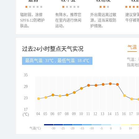
辐射弱，涂擦
有降水，推荐您
外出需远离过敏
建议穿
SPF8-12防晒护
在室内进行休闲
源，适当采取防
牛仔裤
肤品。
运动。
护措施。
气温
过去24小时整点天气实况
气温：
最高气温: 31℃ , 最低气温: 18.4℃
指离地
35
29
23
17
04
05
06
07
08
09
10
11
12
13
14
15
16
17
1
(℃)
气温(℃)
-30
-25
-20
-15
-10
-5
0
5
10