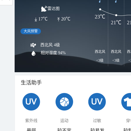
雷达图
23℃
17℃
20℃
21℃
2
大风预警
西北风 4级
西北风
西北风
西
相对湿度
94%
<3级
<3级
<
生活助手
紫外线
运动
过敏
穿
最弱
较不宜
较易发
较