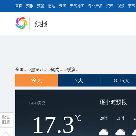
首页
预报
预警
雷达
云图
天气地图
专业产品
资讯
视频
节气
预报
全国
>
黑龙江
>
鹤岗
>
绥滨
今天
7天
8-15天
逐小时预报
04:40
实况
17.3
℃
20时
21时
2