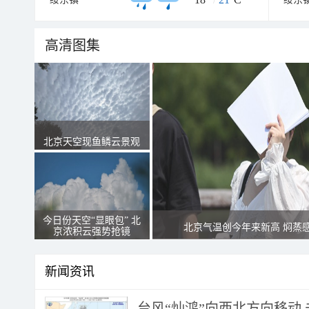
高清图集
北京天空现鱼鳞云景观
今日份天空“显眼包” 北
北京气温创今年来新高 焖蒸
京浓积云强势抢镜
新闻资讯
台风“灿鸿”向西北方向移动