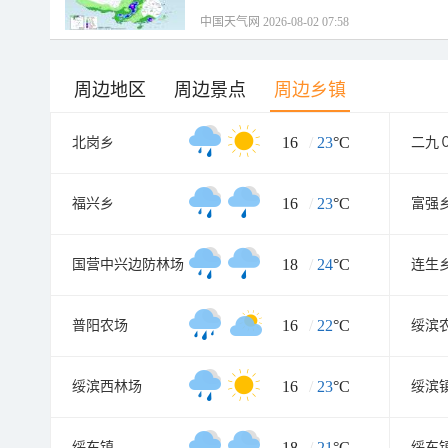
中国天气网 2026-08-02 07:58
周边地区
周边景点
周边乡镇
16
/
23
°C
北岗乡
二九
16
/
23
°C
福兴乡
富强
18
/
24
°C
国营中兴边防林场
连生
16
/
22
°C
普阳农场
绥滨
16
/
23
°C
绥滨西林场
绥滨
18
/
21
°C
绥东镇
绥东