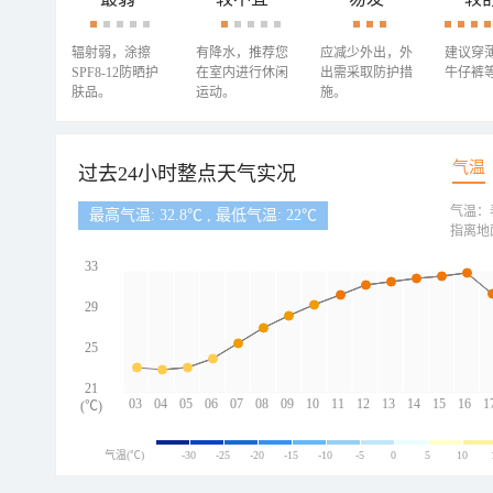
辐射弱，涂擦
有降水，推荐您
应减少外出，外
建议穿
SPF8-12防晒护
在室内进行休闲
出需采取防护措
牛仔裤
肤品。
运动。
施。
气温
过去24小时整点天气实况
气温：
最高气温: 32.8℃ , 最低气温: 22℃
指离地
33
29
25
21
03
04
05
06
07
08
09
10
11
12
13
14
15
16
1
(℃)
气温(℃)
-30
-25
-20
-15
-10
-5
0
5
10