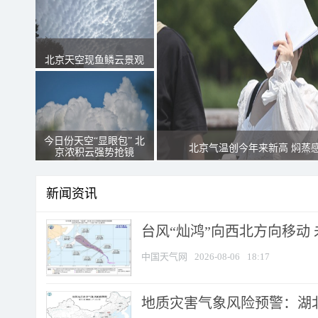
北京天空现鱼鳞云景观
今日份天空“显眼包” 北
北京气温创今年来新高 焖蒸
京浓积云强势抢镜
新闻资讯
台风“灿鸿”向西北方向移动
中国天气网
2026-08-06
18:17
地质灾害气象风险预警：湖北