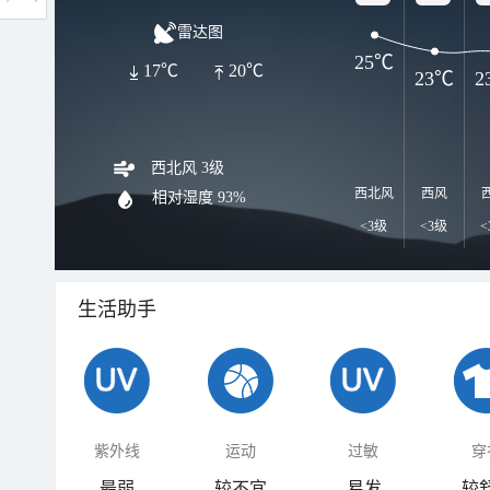
雷达图
25℃
17℃
20℃
23℃
2
西北风 3级
西北风
西风
相对湿度
93%
<3级
<3级
<
生活助手
紫外线
运动
过敏
穿
最弱
较不宜
易发
较