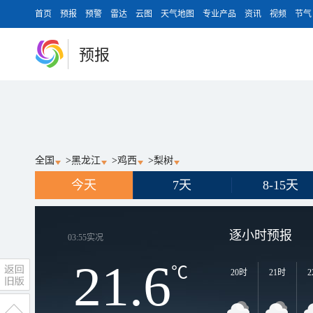
首页
预报
预警
雷达
云图
天气地图
专业产品
资讯
视频
节气
预报
全国
>
黑龙江
>
鸡西
>
梨树
今天
7天
8-15天
逐小时预报
03:55
实况
21.6
℃
20时
21时
2