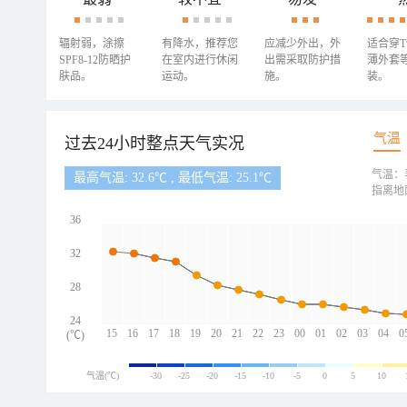
辐射弱，涂擦
有降水，推荐您
应减少外出，外
适合穿
SPF8-12防晒护
在室内进行休闲
出需采取防护措
薄外套
肤品。
运动。
施。
装。
气温
过去24小时整点天气实况
气温：
最高气温: 32.6℃ , 最低气温: 25.1℃
指离地
36
32
28
24
15
16
17
18
19
20
21
22
23
00
01
02
03
04
0
(℃)
气温(℃)
-30
-25
-20
-15
-10
-5
0
5
10