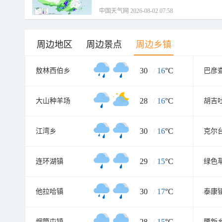
中国天气网 2026-08-02 07:58
周边地区
周边景点
周边乡镇
30
/
16
°C
敖林西伯乡
巴彦
28
/
16
°C
大山种羊场
胡吉
30
/
16
°C
江湾乡
克尔
29
/
15
°C
连环湖镇
绿色
30
/
17
°C
他拉哈镇
泰康
28
/
15
°C
烟筒屯镇
腰新