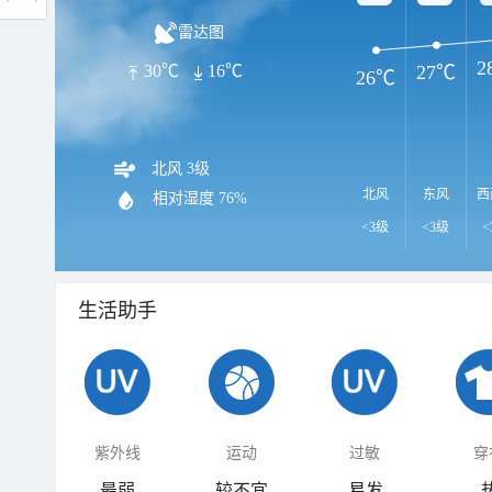
雷达图
2
30℃
16℃
27℃
26℃
北风 3级
北风
东风
西
相对湿度
76%
<3级
<3级
<
生活助手
紫外线
运动
过敏
穿
最弱
较不宜
易发