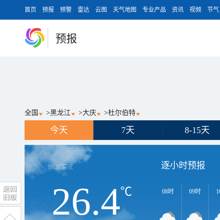
首页
预报
预警
雷达
云图
天气地图
专业产品
资讯
视频
节气
预报
全国
>
黑龙江
>
大庆
>
杜尔伯特
今天
7天
8-15天
逐小时预报
16:20
实况
26.4
℃
08时
09时
1