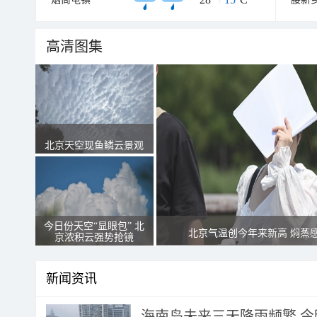
高清图集
北京天空现鱼鳞云景观
今日份天空“显眼包” 北
北京气温创今年来新高 焖蒸
京浓积云强势抢镜
新闻资讯
海南岛未来三天降雨频繁 