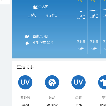
雷达图
1
6℃
24℃
18℃
17℃
西南风 2级
西北风
西北风
西
相对湿度
32%
<3级
<3级
3
生活助手
紫外线
运动
过敏
穿
很强
较适宜
易发
较