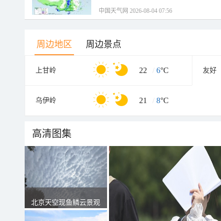
中国天气网 2026-08-04 07:56
周边地区
周边景点
22
/
6
°C
上甘岭
友好
21
/
8
°C
乌伊岭
高清图集
北京天空现鱼鳞云景观