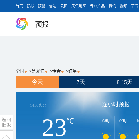
首页
预报
预警
雷达
云图
天气地图
专业产品
资讯
视频
节气
预报
全国
>
黑龙江
>
伊春
>
红星
今天
7天
8-15天
逐小时预报
14:35
实况
23
℃
08时
09时
1