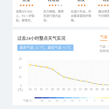
涂擦SPF20以
风力稍强，推荐
应减少外出，外
建议穿
上，PA++护肤
您进行室内运
出需采取防护措
牛仔裤
品，避强光。
动。
施。
气温
过去24小时整点天气实况
气温：
最高气温: 22.5℃ , 最低气温: 6.1℃
指离地
23
17
11
5
14
15
16
17
18
19
20
21
22
23
00
01
02
03
0
(℃)
气温(℃)
-30
-25
-20
-15
-10
-5
0
5
10