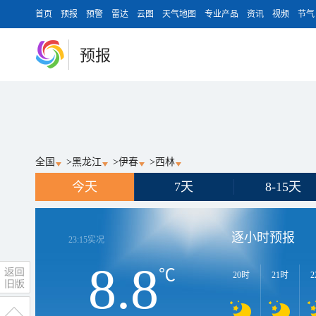
首页
预报
预警
雷达
云图
天气地图
专业产品
资讯
视频
节气
预报
全国
>
黑龙江
>
伊春
>
西林
今天
7天
8-15天
逐小时预报
23:15
实况
8.8
℃
20时
21时
2