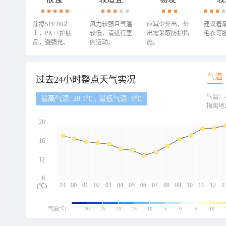
涂擦SPF20以
风力较强且气温
应减少外出，外
建议着
上，PA++护肤
较低，请进行室
出需采取防护措
毛衣等
品，避强光。
内运动。
施。
气温
过去24小时整点天气实况
气温：
最高气温: 20.1℃ , 最低气温: 9℃
指离地
20
16
12
8
23
00
01
02
03
04
05
06
07
08
09
10
11
12
1
(℃)
气温(℃)
-30
-25
-20
-15
-10
-5
0
5
10