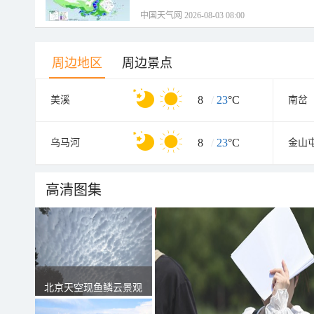
中国天气网 2026-08-03 08:00
周边地区
周边景点
8
/
23
°C
美溪
南岔
8
/
23
°C
乌马河
金山
高清图集
北京天空现鱼鳞云景观