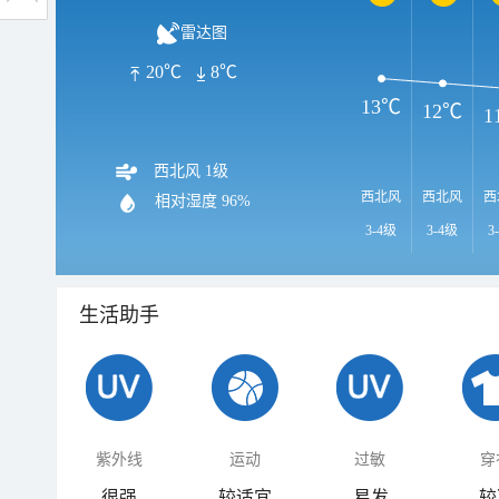
雷达图
20℃
8℃
13℃
12℃
1
西北风 1级
西北风
西北风
西
相对湿度
96%
3-4级
3-4级
3
生活助手
紫外线
运动
过敏
穿
很强
较适宜
易发
较