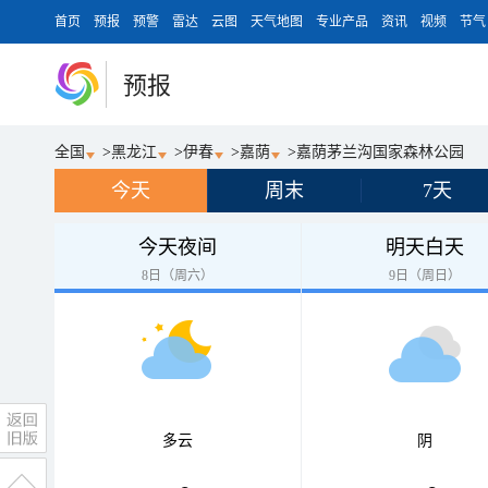
首页
预报
预警
雷达
云图
天气地图
专业产品
资讯
视频
节气
预报
全国
>
黑龙江
>
伊春
>
嘉荫
>
嘉荫茅兰沟国家森林公园
今天
周末
7天
今天夜间
明天白天
8日（周六）
9日（周日）
多云
阴