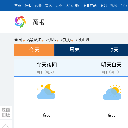
首页
预报
预警
雷达
云图
天气地图
专业产品
资讯
视频
节气
预报
全国
>
黑龙江
>
伊春
>
铁力
>
映山湖
今天
周末
7天
今天夜间
明天白天
8日（周六）
9日（周日）
多云
多云