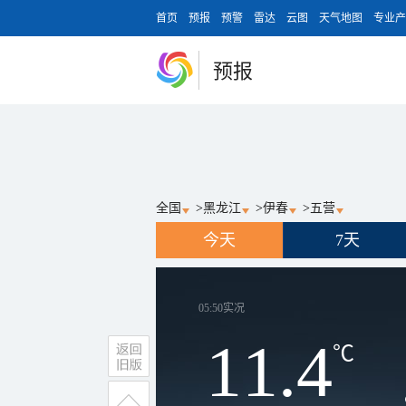
首页
预报
预警
雷达
云图
天气地图
专业产
预报
全国
>
黑龙江
>
伊春
>
五营
今天
7天
05:50
实况
11.4
℃