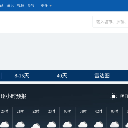
品
资讯
视频
节气
更多
8-15天
40天
雷达图
逐小时预报
明
20时
21时
22时
23时
00时
01时
02时
03时