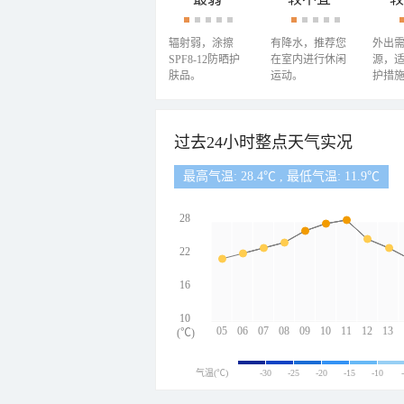
辐射弱，涂擦
有降水，推荐您
外出
SPF8-12防晒护
在室内进行休闲
源，
肤品。
运动。
护措
过去24小时整点天气实况
最高气温: 28.4℃ , 最低气温: 11.9℃
28
22
16
10
05
06
07
08
09
10
11
12
13
(℃)
气温(℃)
-30
-25
-20
-15
-10