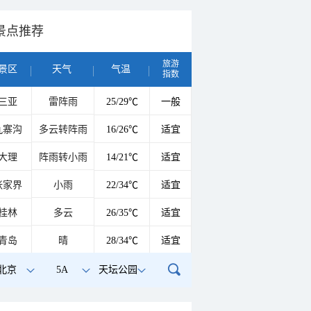
景点推荐
旅游
景区
天气
气温
指数
三亚
雷阵雨
25/29℃
一般
九寨沟
多云转阵雨
16/26℃
适宜
大理
阵雨转小雨
14/21℃
适宜
张家界
小雨
22/34℃
适宜
桂林
多云
26/35℃
适宜
青岛
晴
28/34℃
适宜
北京
5A
天坛公园