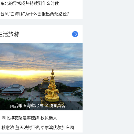
东北的异常闷热持续到什么时候
台风“白海豚”为什么会报出两条路径？
生活旅游
雨后峨眉沟壑尽显 金顶显真容
湖北神农架晨雾缭绕 秋色迷人
秋意浓 蓝天映衬下的哈尔滨伏尔加庄园