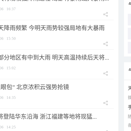
06
16:37
天降雨频繁 今明天雨势较强局地有大暴雨
06
15:50
分地区有中到大雨 明天高温持续后天将...
06
15:02
显眼包” 北京浓积云强势抢镜
拨
06
14:35
将登陆华东沿海 浙江福建等地将现猛...
06
14:25