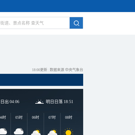
18:00更新
|
数据来源 中央气象台
日日出
04:06
明日日落
18:51
04时
05时
06时
07时
08时
09时
10时
11时
1