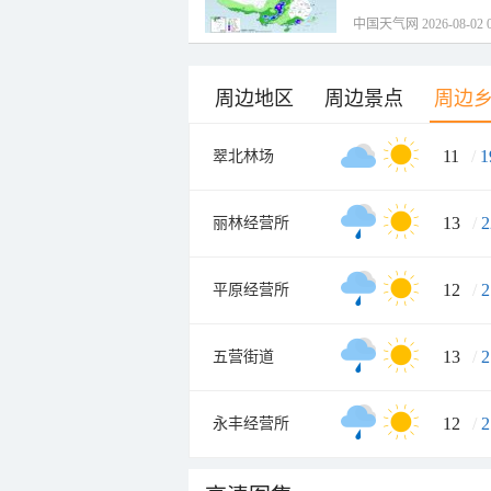
中国天气网 2026-08-02 0
周边地区
周边景点
周边
11
/
1
翠北林场
13
/
2
丽林经营所
12
/
2
平原经营所
13
/
2
五营街道
12
/
2
永丰经营所