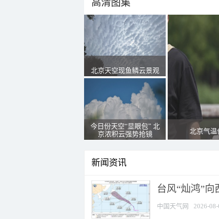
高清图集
北京天空现鱼鳞云景观
今日份天空“显眼包” 北
北京气温
京浓积云强势抢镜
新闻资讯
台风“灿鸿”
中国天气网
2026-08-