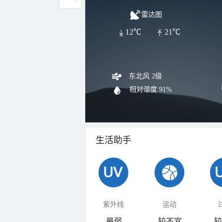
雷达图
12℃
21℃
东北风 2级
相对湿度
91%
生活助手
紫外线
运动
最弱
较不宜
较