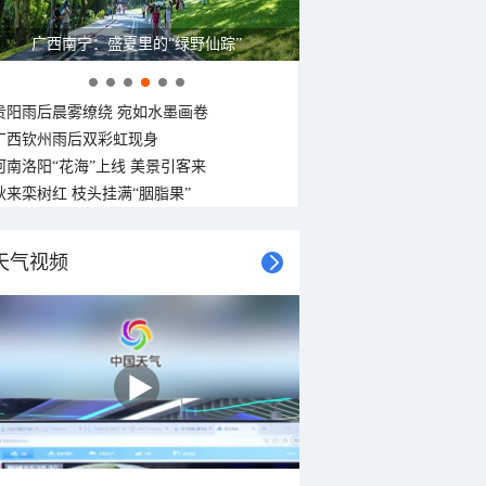
广西南宁：盛夏里的“绿野仙踪”
贵阳雨后晨雾缭绕 宛如水墨画卷
广西钦州雨后双彩虹现身
河南洛阳“花海”上线 美景引客来
秋来栾树红 枝头挂满“胭脂果”
天气视频