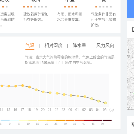
需远离过敏
建议着厚外套加
有雨，雨水和泥
气象条件非常有
适当采取防
毛衣等服装。
水会弄脏爱车。
利于空气污染物
施。
扩散。
气温
相对湿度
降水量
风力风向
气温：表示大气冷热程度的物理量，气象上给出的气温是
指离地面1.5米高度上百叶箱中的空气温度。
(h)
14
15
16
17
18
19
20
21
22
23
00
01
02
03
04
05
-5
0
5
10
15
20
25
30
35
40
45
50