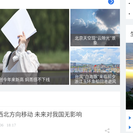
北京天空现“云隙光”景
象
台风“白海豚”来临前夕
创今年来新高 焖蒸感不下线
浙江玉环渔船回港避风
向西北方向移动 未来对我国无影响
06
18:17