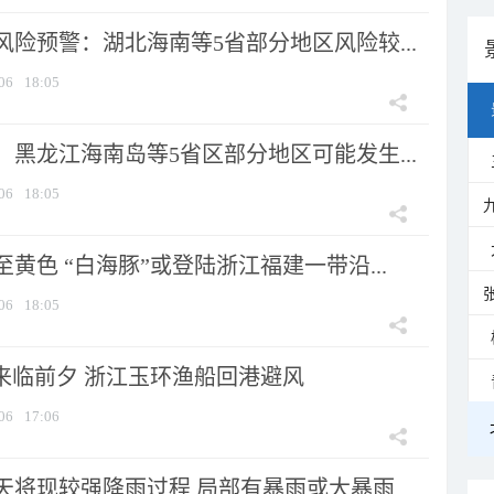
险预警：湖北海南等5省部分地区风险较...
06
18:05
黑龙江海南岛等5省区部分地区可能发生...
06
18:05
黄色 “白海豚”或登陆浙江福建一带沿...
06
18:05
”来临前夕 浙江玉环渔船回港避风
06
17:06
将现较强降雨过程 局部有暴雨或大暴雨...