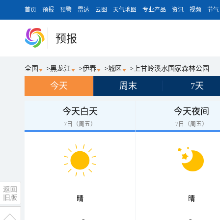
首页
预报
预警
雷达
云图
天气地图
专业产品
资讯
视频
节气
预报
全国
>
黑龙江
>
伊春
>
城区
>
上甘岭溪水国家森林公园
今天
周末
7天
今天白天
今天夜间
7日（周五）
7日（周五）
晴
晴