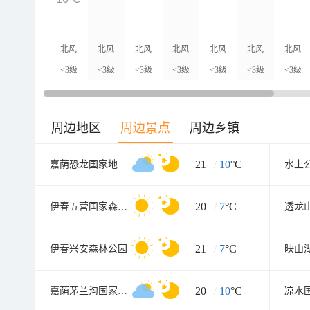
北风
北风
北风
北风
北风
北风
北风
<3级
<3级
<3级
<3级
<3级
<3级
<3级
周边地区
周边景点
周边乡镇
21
/
10
°C
嘉荫恐龙国家地质公园
水上
20
/
7
°C
伊春五营国家森林公园
透龙
21
/
7
°C
伊春兴安森林公园
映山
20
/
10
°C
嘉荫茅兰沟国家森林公园
凉水