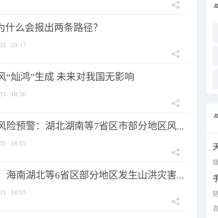
”为什么会报出两条路径？
05
20:17
风“灿鸿”生成 未来对我国无影响
05
18:30
险预警：湖北湖南等7省区市部分地区风...
05
18:05
拨
海南湖北等6省区部分地区发生山洪灾害...
05
18:05