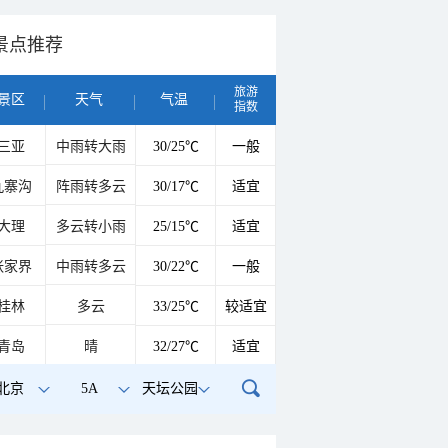
景点推荐
旅游
景区
天气
气温
指数
三亚
中雨转大雨
30/25℃
一般
九寨沟
阵雨转多云
30/17℃
适宜
大理
多云转小雨
25/15℃
适宜
张家界
中雨转多云
30/22℃
一般
桂林
多云
33/25℃
较适宜
青岛
晴
32/27℃
适宜
北京
5A
天坛公园