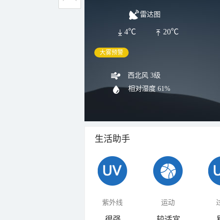
雷达图
4℃
20℃
大雾预警
西北风 3级
相对湿度
61%
生活助手
紫外线
运动
很强
较适宜