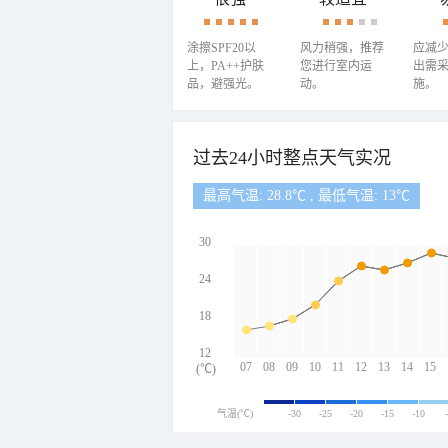
涂擦SPF20以
风力稍强，推荐
应减
上，PA++护肤
您进行室内运
出需
品，避强光。
动。
施。
过去24小时整点天气实况
最高气温: 28.8℃ , 最低气温: 13℃
30
24
18
12
07
08
09
10
11
12
13
14
15
(℃)
气温(℃)
-30
-25
-20
-15
-10