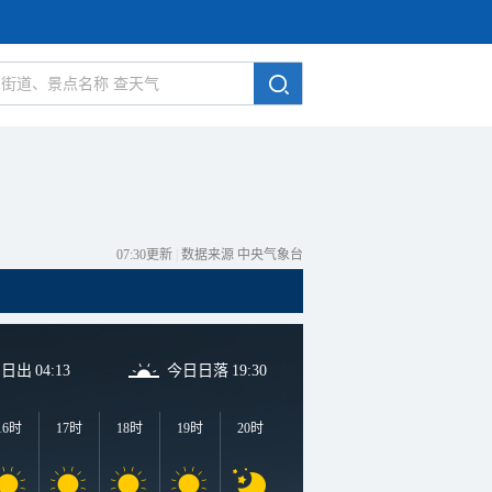
07:30更新
|
数据来源 中央气象台
日日出
04:13
今日日落
19:30
16时
17时
18时
19时
20时
21时
22时
23时
0