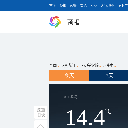
首页
预报
预警
雷达
云图
天气地图
专业产
预报
全国
>
黑龙江
>
大兴安岭
>
呼中
今天
7天
08:00
实况
14.4
℃