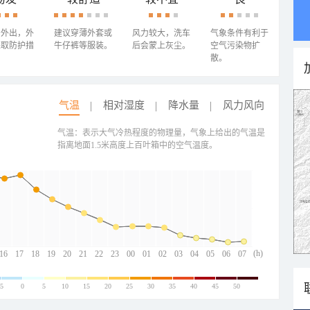
少外出，外
建议穿薄外套或
风力较大，洗车
气象条件有利于
采取防护措
牛仔裤等服装。
后会蒙上灰尘。
空气污染物扩
散。
气温
相对湿度
降水量
风力风向
气温：表示大气冷热程度的物理量，气象上给出的气温是
指离地面1.5米高度上百叶箱中的空气温度。
(h)
16
17
18
19
20
21
22
23
00
01
02
03
04
05
06
07
-5
0
5
10
15
20
25
30
35
40
45
50