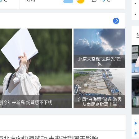
北京天空现“云隙光”景
象
台风“白海豚”逼近 游客
创今年来新高 焖蒸感不下线
从南麂岛撤离上岸