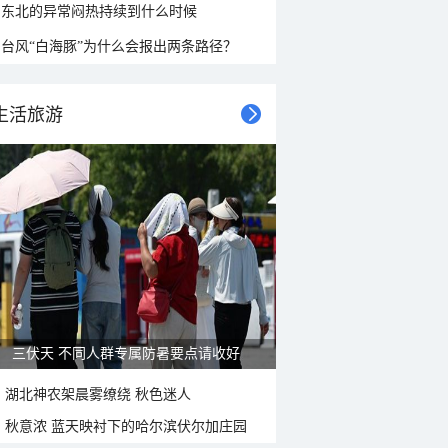
东北的异常闷热持续到什么时候
台风“白海豚”为什么会报出两条路径？
生活旅游
雨后峨眉沟壑尽显 金顶显真容
湖北神农架晨雾缭绕 秋色迷人
秋意浓 蓝天映衬下的哈尔滨伏尔加庄园