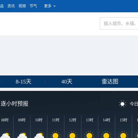
品
资讯
视频
节气
更多
8-15天
40天
雷达图
逐小时预报
今
08时
09时
10时
11时
12时
13时
14时
15时