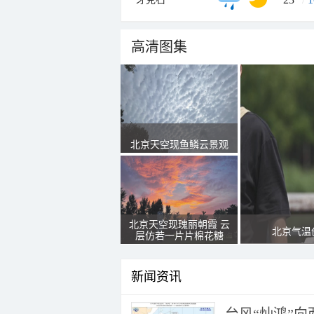
高清图集
北京天空现鱼鳞云景观
北京天空现瑰丽朝霞 云
北京气温
层仿若一片片棉花糖
新闻资讯