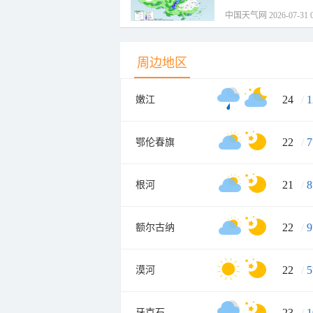
中国天气网 2026-07-31 0
周边地区
24
/
1
嫩江
22
/
7
鄂伦春旗
21
/
8
根河
22
/
9
额尔古纳
22
/
5
漠河
23
/
1
牙克石