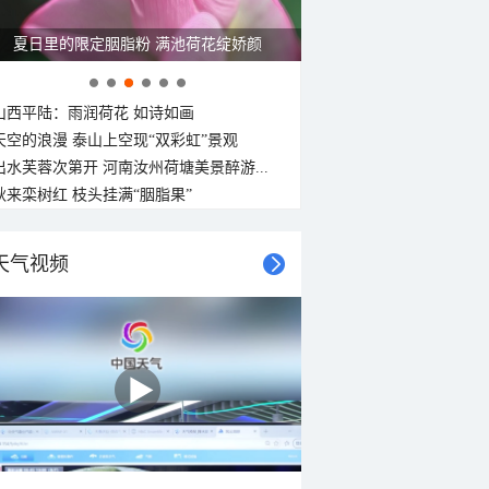
金色花海上线 青海门源油菜花大面积开放
山西平陆：雨润荷花 如诗如画
天空的浪漫 泰山上空现“双彩虹”景观
出水芙蓉次第开 河南汝州荷塘美景醉游...
秋来栾树红 枝头挂满“胭脂果”
天气视频