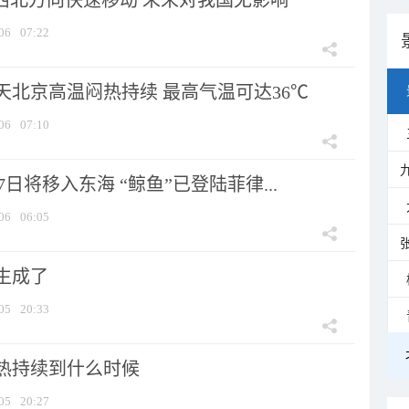
向西北方向快速移动 未来对我国无影响
06
07:22
天北京高温闷热持续 最高气温可达36℃
06
07:10
7日将移入东海 “鲸鱼”已登陆菲律...
06
06:05
生成了
05
20:33
热持续到什么时候
05
20:27