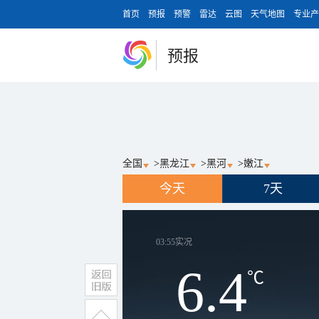
首页
预报
预警
雷达
云图
天气地图
专业产
预报
全国
>
黑龙江
>
黑河
>
嫩江
今天
7天
03:55
实况
6.4
℃