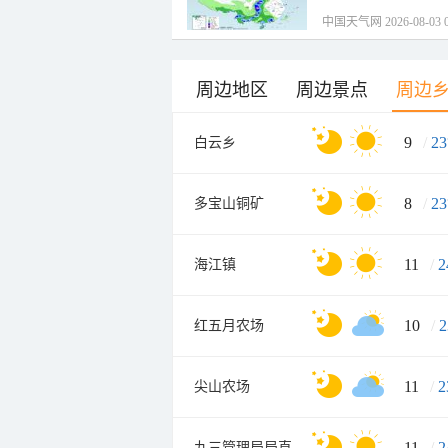
中国天气网 2026-08-03 0
周边地区
周边景点
周边
9
/
23
白云乡
8
/
23
多宝山铜矿
11
/
2
海江镇
10
/
2
红五月农场
11
/
2
尖山农场
11
/
2
九三管理局局直