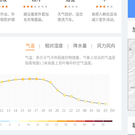
少外出，外
建议着厚外套加
天气较好，适合
易感人群应适当
采取防护措
毛衣等服装。
擦洗汽车。
减少室外活动。
气温
相对湿度
降水量
风力风向
气温：表示大气冷热程度的物理量，气象上给出的气温是
指离地面1.5米高度上百叶箱中的空气温度。
(h)
12
13
14
15
16
17
18
19
20
21
22
23
00
01
02
03
-5
0
5
10
15
20
25
30
35
40
45
50