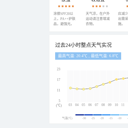
涂擦SPF20以
天气凉，在户外
应减
上，PA++护肤
运动请注意增减
出需
品，避强光。
衣物。
施。
过去24小时整点天气实况
最高气温: 20.4℃ , 最低气温: 6.8℃
23
17
11
5
03
04
05
06
07
08
09
10
11
(℃)
气温(℃)
-30
-25
-20
-15
-10