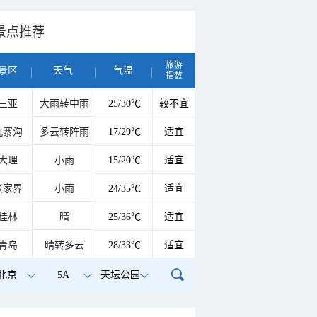
景点推荐
旅游
景区
天气
气温
指数
三亚
大雨转中雨
25/30℃
较不宜
九寨沟
多云转阵雨
17/29℃
适宜
大理
小雨
15/20℃
适宜
张家界
小雨
24/35℃
适宜
桂林
晴
25/36℃
适宜
青岛
晴转多云
28/33℃
适宜
北京
5A
天坛公园