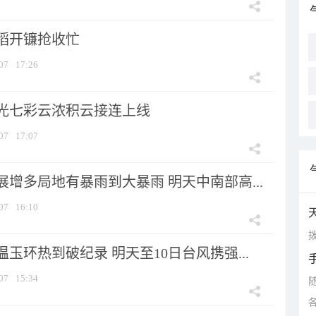
稻开镰抢收忙
07
17:26
光七彩云浓积云接连上线
07
17:07
增多局地有暴雨到大暴雨 明天中南部高...
07
16:10
拨
玉环热到破纪录 明天至10日台风携强...
07
15:34