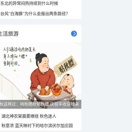
东北的异常闷热持续到什么时候
台风“白海豚”为什么会报出两条路径？
生活旅游
雨后峨眉沟壑尽显 金顶显真容
湖北神农架晨雾缭绕 秋色迷人
秋意浓 蓝天映衬下的哈尔滨伏尔加庄园