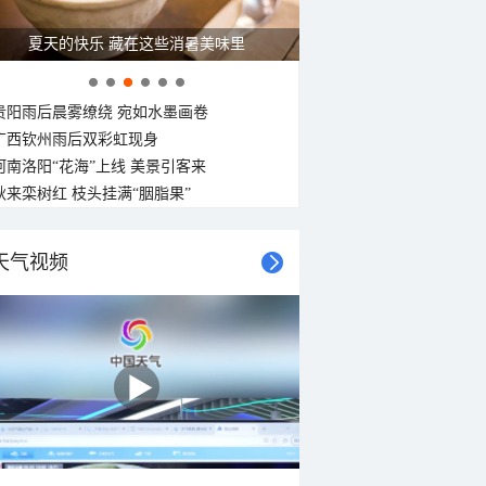
广西南宁：盛夏里的“绿野仙踪”
贵阳雨后晨雾缭绕 宛如水墨画卷
广西钦州雨后双彩虹现身
河南洛阳“花海”上线 美景引客来
秋来栾树红 枝头挂满“胭脂果”
天气视频