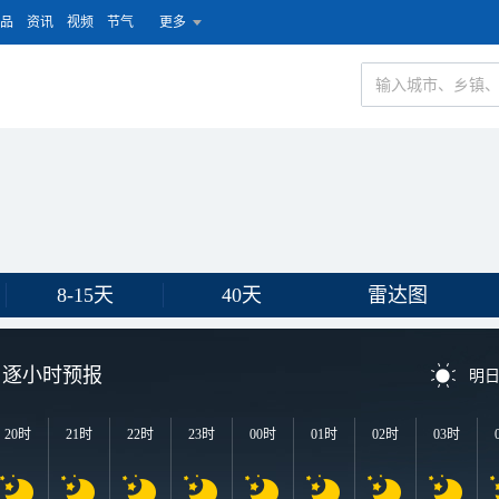
品
资讯
视频
节气
更多
8-15天
40天
雷达图
逐小时预报
明
20时
21时
22时
23时
00时
01时
02时
03时