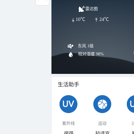
雷达图
10℃
24℃
东风 1级
相对湿度
98%
生活助手
紫外线
运动
很强
较适宜