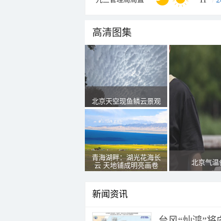
高清图集
北京天空现鱼鳞云景观
青海湖畔：湖光花海长
北京气温
云 天地铺成明亮画卷
新闻资讯
台风“灿鸿”