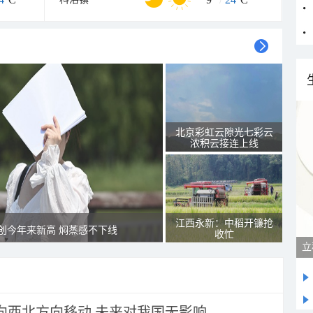
北京彩虹云隙光七彩云
浓积云接连上线
江西永新：中稻开镰抢
创今年来新高 焖蒸感不下线
收忙
将向西北方向移动 未来对我国无影响