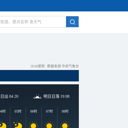
18:00更新
|
数据来源 中央气象台
日日出
04:20
明日日落
19:08
04时
05时
06时
07时
08时
09时
10时
11时
1