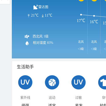
雷达图
21℃
11℃
17℃
16℃
1
西北风 1级
北风
北风
相对湿度
83%
<3级
<3级
<
生活助手
紫外线
运动
过敏
穿
很强
适宜
易发
较