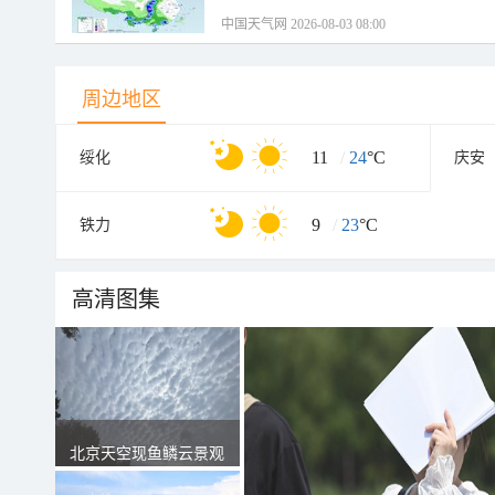
中国天气网 2026-08-03 08:00
周边地区
11
/
24
°C
绥化
庆安
9
/
23
°C
铁力
高清图集
北京天空现鱼鳞云景观