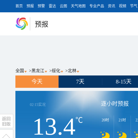
首页
预报
预警
雷达
云图
天气地图
专业产品
资讯
视频
节气
预报
全国
>
黑龙江
>
绥化
>
北林
今天
7天
8-15天
逐小时预报
02:15
实况
13.4
℃
20时
21时
2