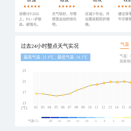
涂擦SPF20以
天气较好，尽情
应减少外出，外
建议穿
上，PA++护肤
感受运动的快乐
出需采取防护措
牛仔裤
品，避强光。
吧。
施。
气温
过去24小时整点天气实况
气温：
最高气温: 21.4℃ , 最低气温: 14.1℃
指离地
25
21
17
13
02
03
04
05
06
07
08
09
10
11
12
13
14
15
1
(℃)
气温(℃)
-30
-25
-20
-15
-10
-5
0
5
10