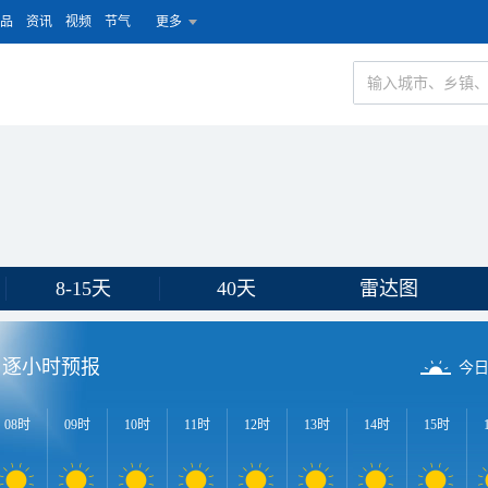
品
资讯
视频
节气
更多
8-15天
40天
雷达图
逐小时预报
今
08时
09时
10时
11时
12时
13时
14时
15时