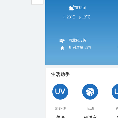
雷达图
23℃
13℃
西北风 2级
相对湿度
39%
生活助手
紫外线
运动
很强
较适宜