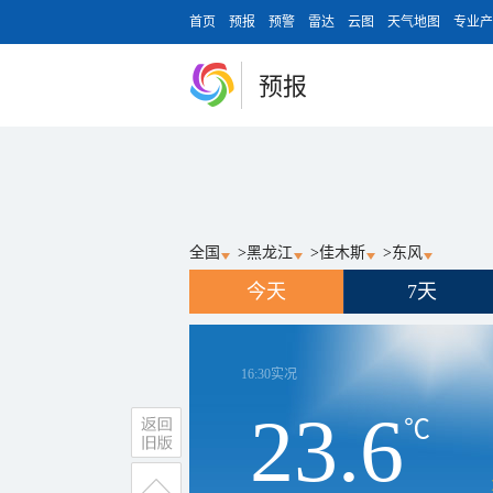
首页
预报
预警
雷达
云图
天气地图
专业产
预报
全国
>
黑龙江
>
佳木斯
>
东风
今天
7天
16:30
实况
23.6
℃