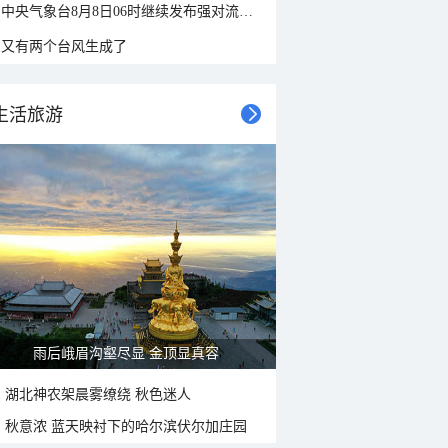
中央气象台8月8日06时继续发布强对流天气蓝色预警
又有两个台风生成了
生活旅游
雨后峨眉沟壑尽显 金顶显真容
湖北神农架晨雾缭绕 秋色迷人
秋意浓 蓝天映衬下的哈尔滨伏尔加庄园