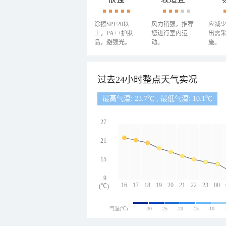
涂擦SPF20以
风力稍强，推荐
应减
上，PA++护肤
您进行室内运
出需
品，避强光。
动。
施。
过去24小时整点天气实况
最高气温: 23.7℃ , 最低气温: 10.1℃
27
21
15
9
16
17
18
19
20
21
22
23
00
(℃)
气温(℃)
-30
-25
-20
-15
-10