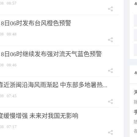
08
08:57
8日06时发布台风橙色预警
08
08:48
月8日06时继续发布强对流天气蓝色预警
08
08:46
靠近浙闽沿海风雨渐起 中东部多地暑热...
08
07:45
拨
强度缓慢增强 未来对我国无影响
08
07:17