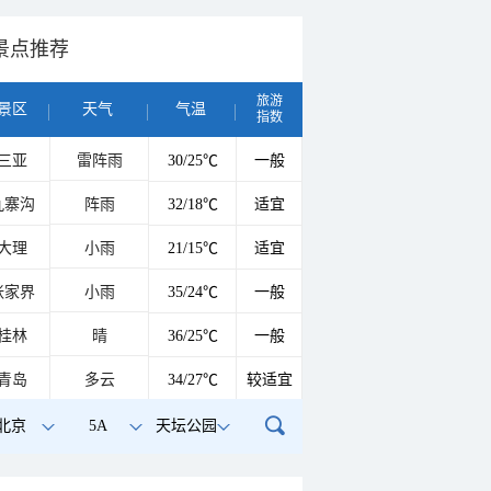
景点推荐
旅游
景区
天气
气温
指数
三亚
雷阵雨
30/25℃
一般
九寨沟
阵雨
32/18℃
适宜
大理
小雨
21/15℃
适宜
张家界
小雨
35/24℃
一般
桂林
晴
36/25℃
一般
青岛
多云
34/27℃
较适宜
北京
5A
天坛公园