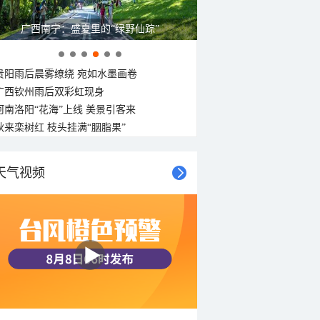
广西南宁：盛夏里的“绿野仙踪”
贵阳雨后晨雾缭绕 宛如水墨画卷
广西钦州雨后双彩虹现身
河南洛阳“花海”上线 美景引客来
秋来栾树红 枝头挂满“胭脂果”
天气视频