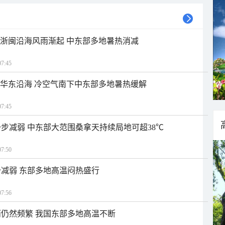
近浙闽沿海风雨渐起 中东部多地暑热消减
7:45
近华东沿海 冷空气南下中东部多地暑热缓解
7:45
步减弱 中东部大范围桑拿天持续局地可超38℃
7:50
减弱 东部多地高温闷热盛行
7:56
仍然频繁 我国东部多地高温不断