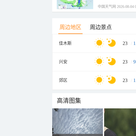
中国天气网 2026-08-04 0
周边地区
周边景点
23
/
1
佳木斯
23
/
9
兴安
23
/
1
郊区
高清图集