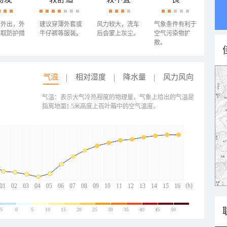
少外出，外
建议穿薄外套或
风力较大，洗车
气象条件有利于
采取防护措
牛仔裤等服装。
后会蒙上灰尘。
空气污染物扩
散。
气温
相对湿度
降水量
风力风向
气温：表示大气冷热程度的物理量，气象上给出的气温是
指离地面1.5米高度上百叶箱中的空气温度。
(h)
01
02
03
04
05
06
07
08
09
10
11
12
13
14
15
16
-5
0
5
10
15
20
25
30
35
40
45
50