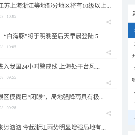
苏上海浙江等地部分地区将有10级以上...
08
10:05
“白海豚”将于明晚至后天早晨登陆 5...
08
10:05
进入我国24小时警戒线 上海处于台风...
08
09:55
眼区模糊已“闭眼”，局地强降雨具有极...
08
09:28
来势汹汹 今起浙江雨势明显增强局地有...