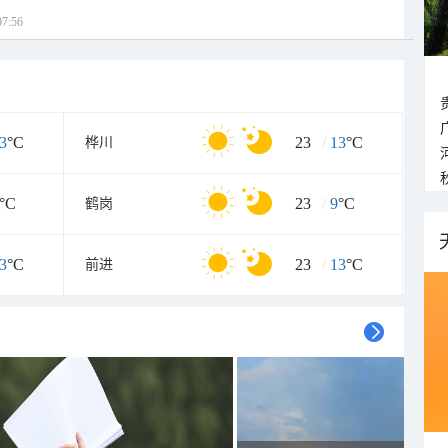
7:56
3
°C
23
/
13
°C
桦川
°C
23
/
9
°C
鹤岗
3
°C
23
/
13
°C
前进