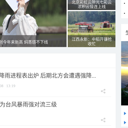
北京彩虹云隙光七彩云
浓积云接连上线
江西永新：中稻开镰抢
创今年来新高 焖蒸感不下线
收忙
 降雨进程表出炉 后期北方会遭遇强降...
08
13:19
为台风暴雨强对流三级