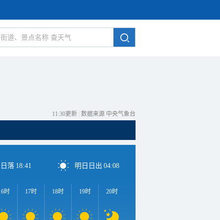
11:30更新
|
数据来源 中央气象台
日日落
18:41
明日日出
04:08
16时
17时
18时
19时
20时
21时
22时
23时
0