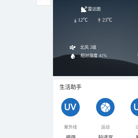
雷达图
12℃
23℃
北风 2级
相对湿度
41%
生活助手
紫外线
运动
很强
较适宜