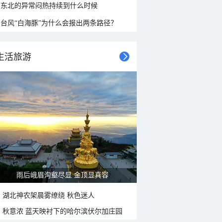
东北的异常闷热持续到什么时候
台风“白海豚”为什么会报出两条路径？
生活旅游
雨后峨眉沟壑尽显 金顶显真容
湖北神农架晨雾缭绕 秋色迷人
秋意浓 蓝天映衬下的哈尔滨伏尔加庄园