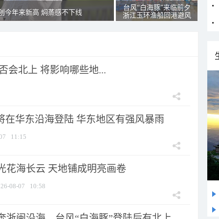
台风“白海豚”来临前夕
创今年来新高 焖蒸感不下线
浙江玉环渔船回港避风
会北上 将影响哪些地...
”将在华东沿海登陆 华东地区有强风暴雨
07
11:15
光花海长云 天地铺成明亮画卷
26-08-07
10:58
浙闽沿海，台风“白海豚”登陆后有北上...