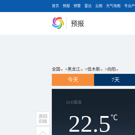
首页
预报
预警
雷达
云图
天气地图
专业产
预报
全国
>
黑龙江
>
佳木斯
>
向阳
今天
7天
13:15
实况
22.5
℃