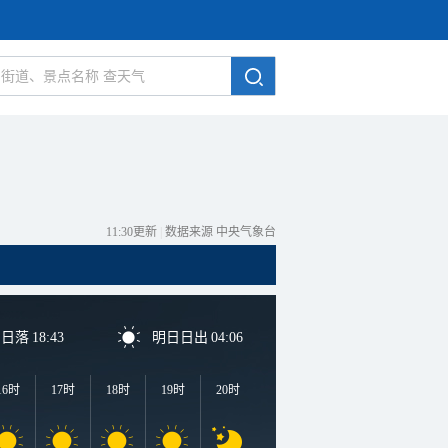
11:30更新
|
数据来源 中央气象台
日日落
18:43
明日日出
04:06
16时
17时
18时
19时
20时
21时
22时
23时
0