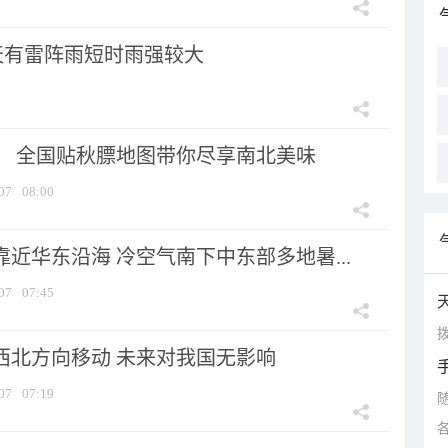
天有雷阵雨短时雨强较大
节！ 全国贴秋膘地图带你尽享南北美味
07
08:00
靠近华东沿海 冷空气南下中东部多地暑...
07
07:45
拨
向西北方向移动 未来对我国无影响
07
07:19