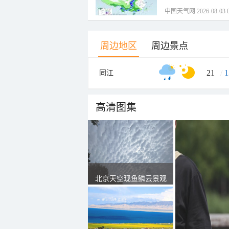
中国天气网 2026-08-03 0
周边地区
周边景点
21
/
1
同江
高清图集
北京天空现鱼鳞云景观