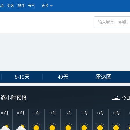
品
资讯
视频
节气
更多
8-15天
40天
雷达图
逐小时预报
今
08时
09时
10时
11时
12时
13时
14时
15时