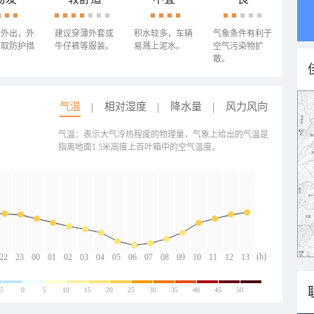
少外出，外
建议穿薄外套或
积水较多，车辆
气象条件有利于
采取防护措
牛仔裤等服装。
易溅上泥水。
空气污染物扩
散。
气温
相对湿度
降水量
风力风向
气温：表示大气冷热程度的物理量，气象上给出的气温是
指离地面1.5米高度上百叶箱中的空气温度。
(h)
22
23
00
01
02
03
04
05
06
07
08
09
10
11
12
13
-5
0
5
10
15
20
25
30
35
40
45
50