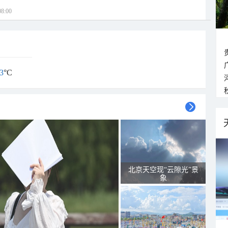
8:00
3
°C
北京天空现“云隙光”景
象