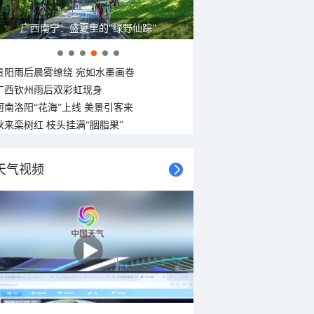
广西南宁：盛夏里的“绿野仙踪”
贵阳雨后晨雾缭绕 宛如水墨画卷
广西钦州雨后双彩虹现身
河南洛阳“花海”上线 美景引客来
秋来栾树红 枝头挂满“胭脂果”
天气视频