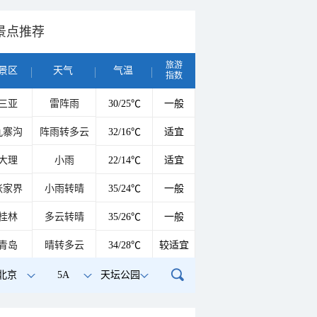
景点推荐
旅游
景区
天气
气温
指数
三亚
雷阵雨
30/25℃
一般
九寨沟
阵雨转多云
32/16℃
适宜
大理
小雨
22/14℃
适宜
张家界
小雨转晴
35/24℃
一般
桂林
多云转晴
35/26℃
一般
青岛
晴转多云
34/28℃
较适宜
北京
5A
天坛公园