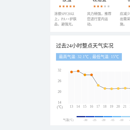
涂擦SPF20以
风力稍强，推荐
应减
上，PA++护肤
您进行室内运
出需
品，避强光。
动。
施。
过去24小时整点天气实况
最高气温: 32.1℃ , 最低气温: 15℃
32
26
20
14
13
14
15
16
17
18
19
20
21
(℃)
气温(℃)
-30
-25
-20
-15
-10