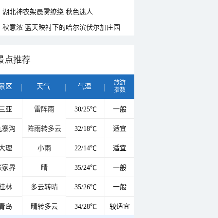
湖北神农架晨雾缭绕 秋色迷人
秋意浓 蓝天映衬下的哈尔滨伏尔加庄园
景点推荐
旅游
景区
天气
气温
指数
三亚
雷阵雨
30/25℃
一般
九寨沟
阵雨转多云
32/18℃
适宜
大理
小雨
22/14℃
适宜
张家界
晴
35/24℃
一般
桂林
多云转晴
35/26℃
一般
青岛
晴转多云
34/28℃
较适宜