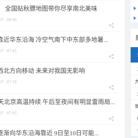
节！ 全国贴秋膘地图带你尽享南北美味
07
08:00
靠近华东沿海 冷空气南下中东部多地暑...
07
07:45
向西北方向移动 未来对我国无影响
07
07:19
北京高温持续 午后至夜间有明显雷雨局...
07
07:05
逐渐向华东沿海靠近 9日至10日可能...