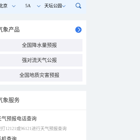
北京
5A
天坛公园
气象产品
全国降水量预报
强对流天气公报
全国地质灾害预报
气象服务
天气预报电话查询
打12121或96121进行天气预报查询
手机查询