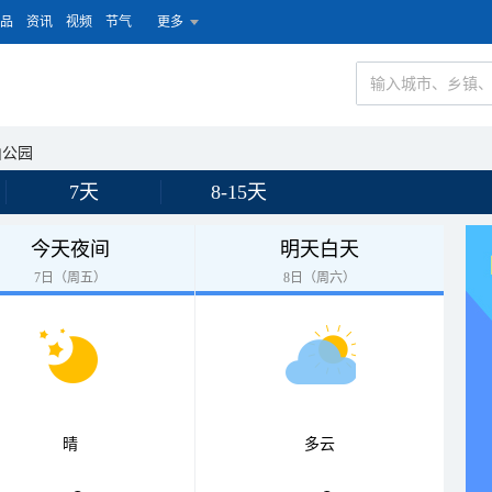
品
资讯
视频
节气
更多
山公园
7天
8-15天
今天夜间
明天白天
7日（周五）
8日（周六）
晴
多云