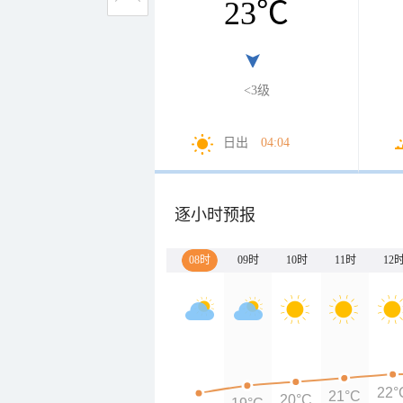
23
℃
<3级
日出
04:04
逐小时预报
08时
09时
10时
11时
12
22°
21°C
20°C