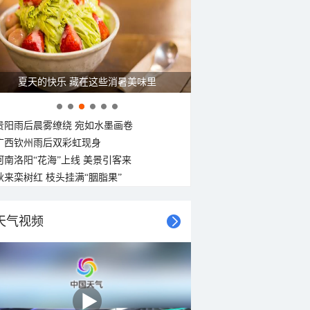
16°C
15°C
14°C
14°C
13°C
13°C
12°C
12°C
北风
西北风
西北风
西北风
西北风
西北风
西北风
西北风
<3级
<3级
<3级
<3级
<3级
<3级
<3级
<3级
夏天的快乐 藏在这些消暑美味里
贵阳雨后晨雾缭绕 宛如水墨画卷
广西钦州雨后双彩虹现身
河南洛阳“花海”上线 美景引客来
秋来栾树红 枝头挂满“胭脂果”
天气视频