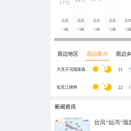
19°C
17°C
北风
北风
北风
北风
北
<3级
<3级
<3级
<3级
<3
周边地区
周边景点
周边
21
/
7
大亮子河国家森林公园
22
/
1
松花江碑林
新闻资讯
台风“灿鸿”