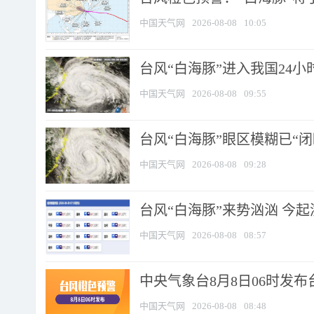
中国天气网
2026-08-08
10:05
台风“白海豚”进入我国24小时
中国天气网
2026-08-08
09:55
台风“白海豚”眼区模糊已“闭
中国天气网
2026-08-08
09:28
台风“白海豚”来势汹汹 今起
中国天气网
2026-08-08
08:57
中央气象台8月8日06时发
中国天气网
2026-08-08
08:48