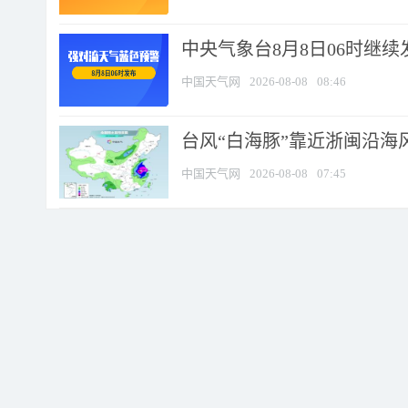
中央气象台8月8日06时继
中国天气网
2026-08-08
08:46
台风“白海豚”靠近浙闽沿海风
中国天气网
2026-08-08
07:45