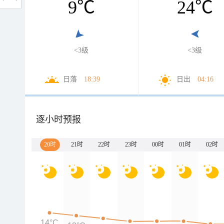
9
℃
24
℃
<3级
<3级
日落
18:39
日出
04:16
逐小时预报
20时
21时
22时
23时
00时
01时
02时
14°C