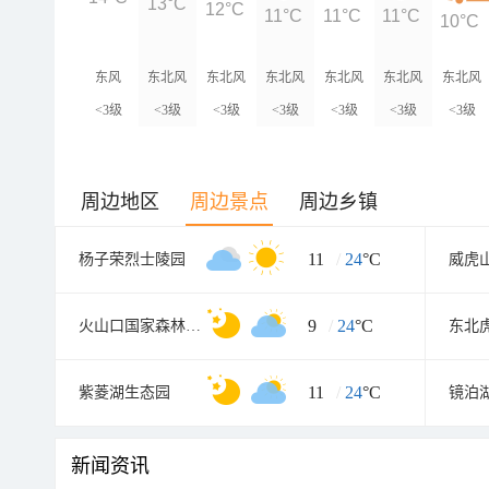
13°C
12°C
11°C
11°C
11°C
10°C
东风
东北风
东北风
东北风
东北风
东北风
东北风
<3级
<3级
<3级
<3级
<3级
<3级
<3级
周边地区
周边景点
周边乡镇
11
/
24
°C
杨子荣烈士陵园
威虎
9
/
24
°C
火山口国家森林公园
东北
11
/
24
°C
紫菱湖生态园
镜泊
新闻资讯