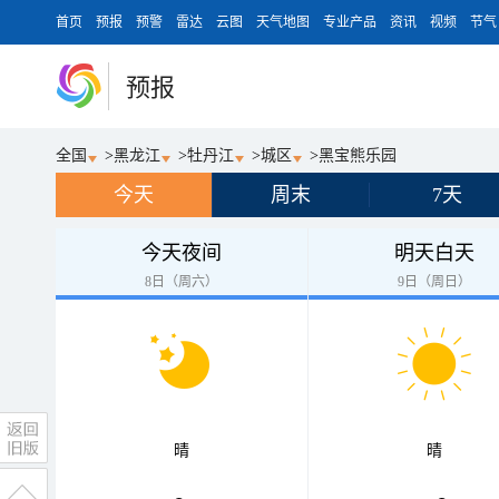
首页
预报
预警
雷达
云图
天气地图
专业产品
资讯
视频
节气
预报
全国
>
黑龙江
>
牡丹江
>
城区
>
黑宝熊乐园
今天
周末
7天
今天夜间
明天白天
8日（周六）
9日（周日）
晴
晴