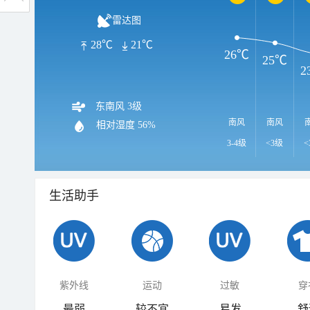
雷达图
28℃
21℃
26℃
25℃
2
东南风 3级
南风
南风
相对湿度
56%
3-4级
<3级
<
生活助手
紫外线
运动
过敏
穿
最弱
较不宜
易发
舒