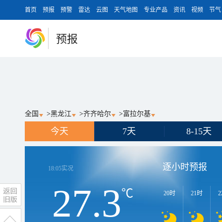
首页
预报
预警
雷达
云图
天气地图
专业产品
资讯
视频
节气
预报
全国
>
黑龙江
>
齐齐哈尔
>
富拉尔基
今天
7天
8-15天
逐小时预报
18:05
实况
27.3
℃
20时
21时
2