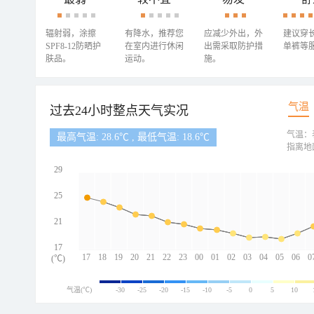
辐射弱，涂擦
有降水，推荐您
应减少外出，外
建议穿
SPF8-12防晒护
在室内进行休闲
出需采取防护措
单裤等
肤品。
运动。
施。
气温
过去24小时整点天气实况
气温：
最高气温: 28.6℃ , 最低气温: 18.6℃
指离地
29
25
21
17
17
18
19
20
21
22
23
00
01
02
03
04
05
06
0
(℃)
气温(℃)
-30
-25
-20
-15
-10
-5
0
5
10