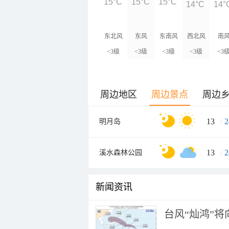
15°C
15°C
15°C
14°C
14°
东北风
东风
东南风
西北风
南
<3级
<3级
<3级
<3级
<3
周边地区
周边景点
周边
13
/
2
明月岛
13
/
2
溪水森林公园
新闻资讯
台风“灿鸿”