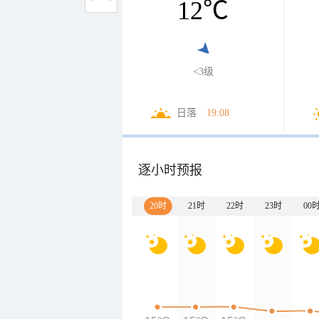
12
℃
<3级
日落
19:08
逐小时预报
20时
21时
22时
23时
00