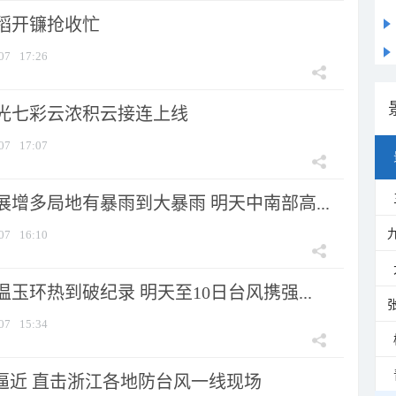
稻开镰抢收忙
07
17:26
光七彩云浓积云接连上线
07
17:07
增多局地有暴雨到大暴雨 明天中南部高...
07
16:10
玉环热到破纪录 明天至10日台风携强...
07
15:34
”逼近 直击浙江各地防台风一线现场