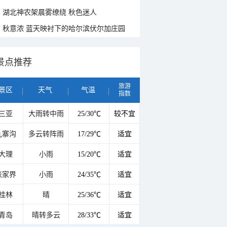
湖北神农架晨雾缭绕 秋色迷人
秋意浓 蓝天映衬下的哈尔滨伏尔加庄园
景点推荐
旅游
景区
天气
气温
指数
三亚
大雨转中雨
25/30℃
较不宜
九寨沟
多云转阵雨
17/29℃
适宜
大理
小雨
15/20℃
适宜
张家界
小雨
24/35℃
适宜
桂林
晴
25/36℃
适宜
青岛
晴转多云
28/33℃
适宜