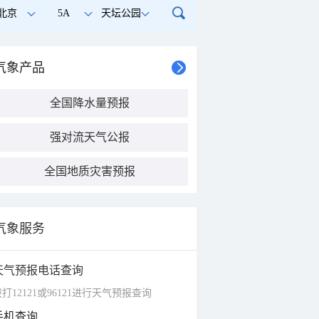
北京
5A
天坛公园
气象产品
全国降水量预报
强对流天气公报
全国地质灾害预报
气象服务
天气预报电话查询
打12121或96121进行天气预报查询
手机查询