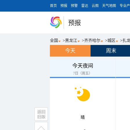
首页
预报
预警
雷达
云图
天气地图
专业产
预报
全国
>
黑龙江
>
齐齐哈尔
>
城区
>
扎
今天
周末
今天夜间
7日（周五）
晴