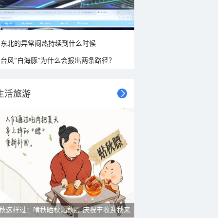
东北的异常闷热持续到什么时候
台风“白海豚”为什么会报出两条路径？
生活旅游
秋这样过：啃秋晒秋贴秋膘 庆祝丰收迎秋来