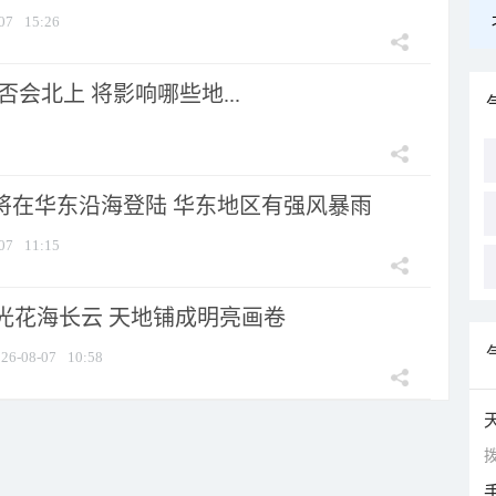
07
15:26
会北上 将影响哪些地...
”将在华东沿海登陆 华东地区有强风暴雨
07
11:15
光花海长云 天地铺成明亮画卷
26-08-07
10:58
拨