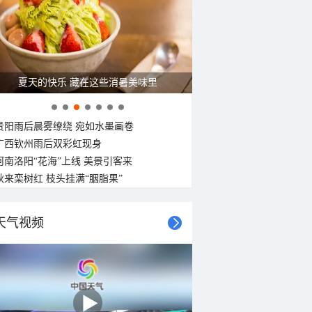
夏天的快乐 藏在这些消暑美味里
贵阳雨后晨雾缭绕 宛如水墨画卷
广西钦州雨后双彩虹现身
河南洛阳“花海”上线 美景引客来
秋来栾树红 枝头挂满“胭脂果”
天气视频