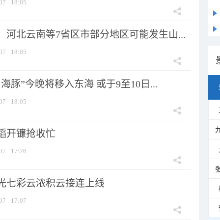
07
18:05
河北云南等7省区市部分地区可能发生山...
07
18:05
海豚”今晚将移入东海 或于9至10日...
07
18:05
稻开镰抢收忙
07
17:26
光七彩云浓积云接连上线
07
17:07