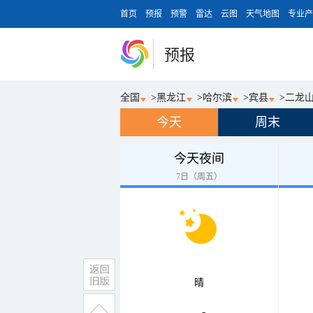
首页
预报
预警
雷达
云图
天气地图
专业产
预报
全国
>
黑龙江
>
哈尔滨
>
宾县
>
二龙
今天
周末
今天夜间
7日（周五）
晴