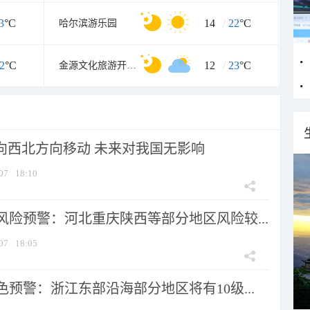
3
°C
14
/
22
°C
哈尔滨游乐园
2
°C
12
/
23
°C
金源文化旅游开发区
将向西北方向移动 未来对我国无影响
07
18:10
风险预警：河北重庆陕西等部分地区风险较...
07
18:05
预警：浙江东部沿海部分地区将有10级...