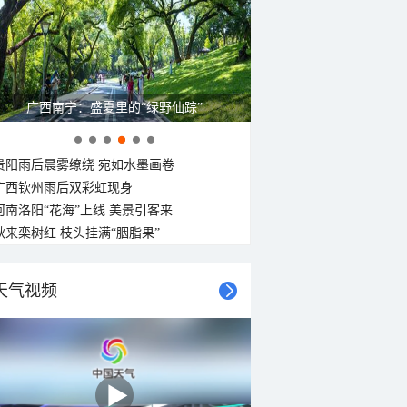
广西南宁：盛夏里的“绿野仙踪”
贵阳雨后晨雾缭绕 宛如水墨画卷
广西钦州雨后双彩虹现身
河南洛阳“花海”上线 美景引客来
秋来栾树红 枝头挂满“胭脂果”
天气视频