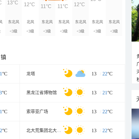
C
13°C
12°C
12°C
11°C
11°C
风
东北风
北风
东北风
东北风
东北风
东北风
东北风
级
<3级
<3级
<3级
<3级
<3级
<3级
<3级
乡镇
1
°C
13
/
22
°C
龙塔
3
°C
13
/
21
°C
黑龙江省博物馆
1
°C
13
/
22
°C
索菲亚广场
2
°C
13
/
22
°C
北大荒集团北大荒现代农业园