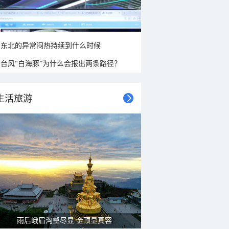
东北的异常闷热持续到什么时候
台风“白海豚”为什么会报出两条路径？
生活旅游
雨后峨眉沟壑尽显 金顶显真容