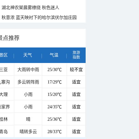
湖北神农架晨雾缭绕 秋色迷人
秋意浓 蓝天映衬下的哈尔滨伏尔加庄园
景点推荐
旅游
景区
天气
气温
指数
三亚
大雨转中雨
25/30℃
较不宜
九寨沟
多云转阵雨
17/29℃
适宜
大理
小雨
15/20℃
适宜
张家界
小雨
24/35℃
适宜
桂林
晴
25/36℃
适宜
青岛
晴转多云
28/33℃
适宜