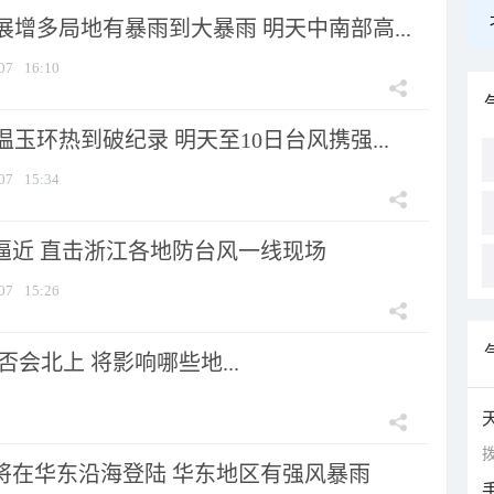
增多局地有暴雨到大暴雨 明天中南部高...
07
16:10
玉环热到破纪录 明天至10日台风携强...
07
15:34
”逼近 直击浙江各地防台风一线现场
07
15:26
会北上 将影响哪些地...
拨
”将在华东沿海登陆 华东地区有强风暴雨