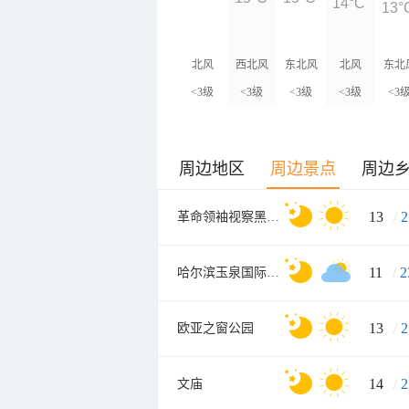
14°C
13°
北风
西北风
东北风
北风
东北
<3级
<3级
<3级
<3级
<3
周边地区
周边景点
周边
13
/
2
革命领袖视察黑龙江纪念馆
11
/
2
哈尔滨玉泉国际狩猎场
13
/
2
欧亚之窗公园
14
/
2
文庙