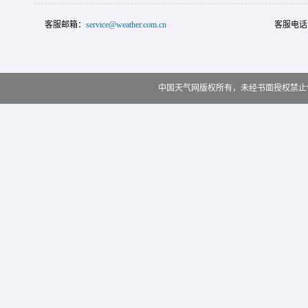
客服邮箱：
service@weather.com.cn
客服电话
中国天气网版权所有，未经书面授权禁止使用 