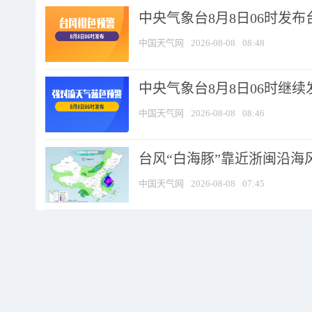
中央气象台8月8日06时发
中国天气网
2026-08-08
08:48
中央气象台8月8日06时继
中国天气网
2026-08-08
08:46
台风“白海豚”靠近浙闽沿海风
中国天气网
2026-08-08
07:45