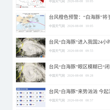
中国天气网
2026-08-08
10:05
台风橙色预警：“白海豚”将于
中国天气网
2026-08-08
10:05
台风“白海豚”进入我国24小时
中国天气网
2026-08-08
09:55
台风“白海豚”眼区模糊已“闭
中国天气网
2026-08-08
09:28
台风“白海豚”来势汹汹 今起
中国天气网
2026-08-08
08:57