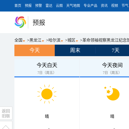
首页
预报
预警
雷达
云图
天气地图
专业产品
资讯
视频
节气
预报
全国
>
黑龙江
>
哈尔滨
>
城区
>
革命领袖视察黑龙江纪念
今天
周末
7天
今天白天
今天夜间
7日（周五）
7日（周五）
晴
晴