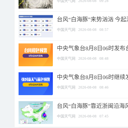
中国天气网
2026-08-08
09:28
台风“白海豚”来势汹汹 今起
中国天气网
2026-08-08
08:57
中央气象台8月8日06时发
中国天气网
2026-08-08
08:48
中央气象台8月8日06时继
中国天气网
2026-08-08
08:46
台风“白海豚”靠近浙闽沿海风
中国天气网
2026-08-08
07:45