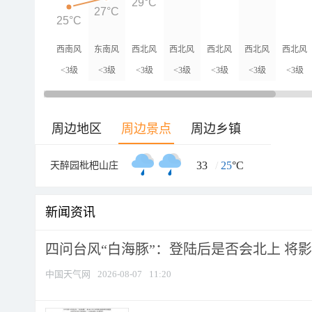
29°C
27°C
25°C
西南风
东南风
西北风
西北风
西北风
西北风
西北风
<3级
<3级
<3级
<3级
<3级
<3级
<3级
周边地区
周边景点
周边乡镇
33
/
25
°C
天醉园枇杷山庄
新闻资讯
四问台风“白海豚”：登陆后是否会北上 将影响
中国天气网
2026-08-07
11:20