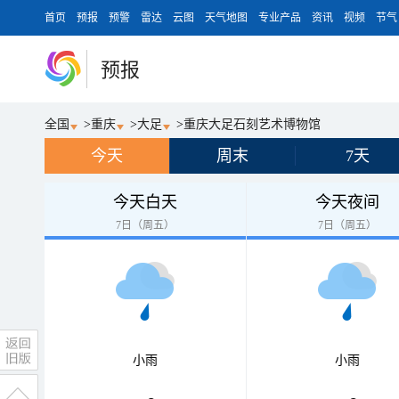
首页
预报
预警
雷达
云图
天气地图
专业产品
资讯
视频
节气
预报
全国
>
重庆
>
大足
>
重庆大足石刻艺术博物馆
今天
周末
7天
今天白天
今天夜间
7日（周五）
7日（周五）
小雨
小雨