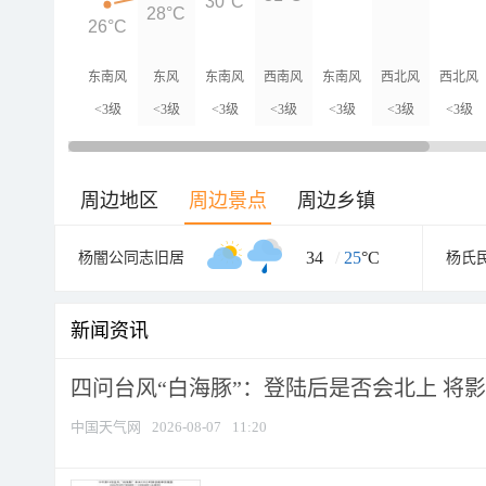
30°C
28°C
26°C
东南风
东风
东南风
西南风
东南风
西北风
西北风
<3级
<3级
<3级
<3级
<3级
<3级
<3级
周边地区
周边景点
周边乡镇
34
/
25
°C
杨闇公同志旧居
杨氏
新闻资讯
四问台风“白海豚”：登陆后是否会北上 将影响
中国天气网
2026-08-07
11:20