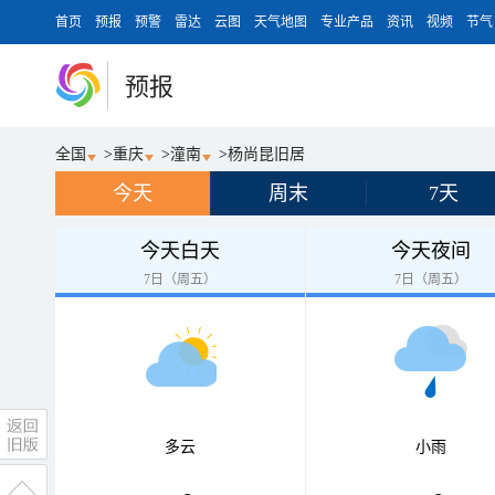
首页
预报
预警
雷达
云图
天气地图
专业产品
资讯
视频
节气
预报
全国
>
重庆
>
潼南
>
杨尚昆旧居
今天
周末
7天
今天白天
今天夜间
7日（周五）
7日（周五）
多云
小雨