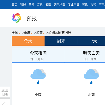
首页
预报
预警
雷达
云图
天气地图
专业产品
资讯
视频
节气
预报
全国
>
重庆
>
潼南
>
杨闇公同志旧居
今天
周末
7天
今天夜间
明天白天
7日（周五）
8日（周六）
小雨
小雨