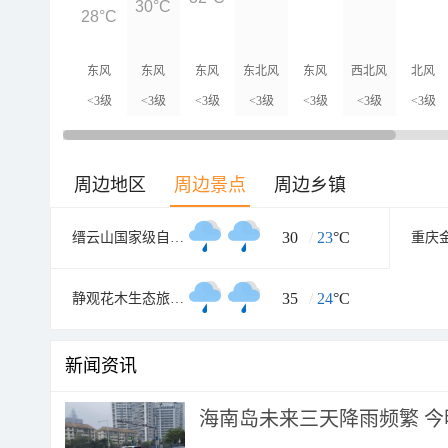
30°C
28°C
东风
东风
东风
东北风
东风
西北风
北风
<3级
<3级
<3级
<3级
<3级
<3级
<3级
周边地区
周边景点
周边乡镇
30
/
23
°C
缙云山国家级自然保护区
重庆
35
/
24
°C
静观花木生态旅游区
新闻资讯
海南岛未来三天降雨频繁 