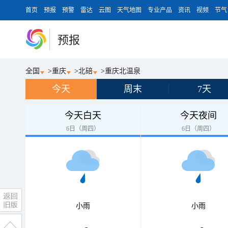
首页
预报
预警
雷达
云图
天气地图
专业产品
资讯
视频
节气
预报
全国
>
重庆
>
北碚
>
重庆北温泉
今天
周末
7天
今天白天
今天夜间
6日（周四）
6日（周四）
小雨
小雨