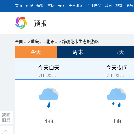
首页
预报
预警
雷达
云图
天气地图
专业产品
资讯
视频
节气
预报
全国
>
重庆
>
北碚
>
静观花木生态旅游区
今天
周末
7天
今天白天
今天夜间
7日（周五）
7日（周五）
小雨
中雨