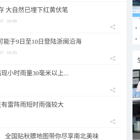
存 大自然已埋下红黄伏笔
07
10:09
可能于9日至10日登陆浙闽沿海
07
10:05
小时雨量30毫米以上...
天有雷阵雨短时雨强较大
节！ 全国贴秋膘地图带你尽享南北美味