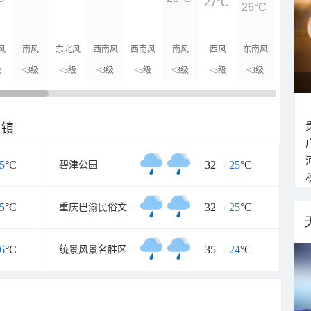
27°C
26°C
26°C
风
南风
东北风
西南风
西南风
南风
西风
东南风
西南风
级
<3级
<3级
<3级
<3级
<3级
<3级
<3级
<3级
乡镇
5
°C
32
/
25
°C
碧津公园
5
°C
32
/
25
°C
重庆巴渝民俗文化村中门
6
°C
35
/
24
°C
统景风景名胜区