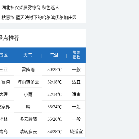
湖北神农架晨雾缭绕 秋色迷人
秋意浓 蓝天映衬下的哈尔滨伏尔加庄园
景点推荐
旅游
景区
天气
气温
指数
三亚
雷阵雨
30/25℃
一般
九寨沟
阵雨转多云
32/18℃
适宜
大理
小雨
22/14℃
适宜
张家界
晴
35/24℃
一般
桂林
多云转晴
35/26℃
一般
青岛
晴转多云
34/28℃
较适宜