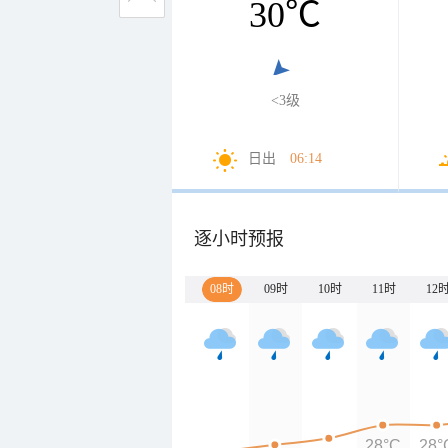
30
℃
<3级
日出
06:14
逐小时预报
08时
09时
10时
11时
12
28°C
28°