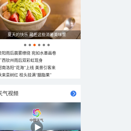
25°C
25°C
24°C
24°C
24°C
23°C
23°C
23°C
南风
南风
西北风
南风
南风
西南风
南风
东风
<3级
<3级
<3级
<3级
<3级
<3级
<3级
<3级
夏天的快乐 藏在这些消暑美味里
贵阳雨后晨雾缭绕 宛如水墨画卷
广西钦州雨后双彩虹现身
河南洛阳“花海”上线 美景引客来
秋来栾树红 枝头挂满“胭脂果”
天气视频