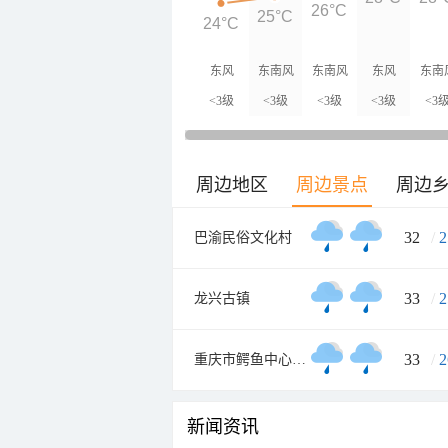
26°C
25°C
24°C
东风
东南风
东南风
东风
东南
<3级
<3级
<3级
<3级
<3
周边地区
周边景点
周边
32
/
2
巴渝民俗文化村
33
/
2
龙兴古镇
33
/
2
重庆市鳄鱼中心景区
新闻资讯