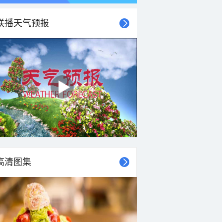
联播天气预报
21时
22时
23时
00时
01时
02时
03时
04时
高清图集