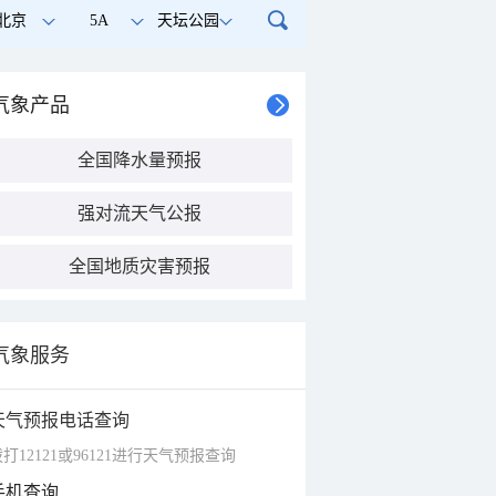
北京
5A
天坛公园
气象产品
全国降水量预报
强对流天气公报
全国地质灾害预报
气象服务
天气预报电话查询
打12121或96121进行天气预报查询
手机查询