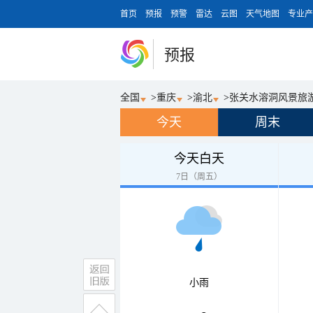
首页
预报
预警
雷达
云图
天气地图
专业产
预报
全国
>
重庆
>
渝北
>
张关水溶洞风景旅
今天
周末
今天白天
7日（周五）
小雨