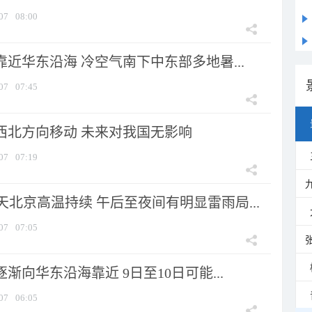
07
08:00
靠近华东沿海 冷空气南下中东部多地暑...
07
07:45
向西北方向移动 未来对我国无影响
07
07:19
北京高温持续 午后至夜间有明显雷雨局...
07
07:05
逐渐向华东沿海靠近 9日至10日可能...
07
06:05