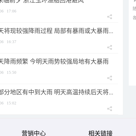
”来临前夕 浙江玉环渔船回港避风
06
17:06
将现较强降雨过程 局部有暴雨或大暴雨...
06
16:37
天降雨频繁 今明天雨势较强局地有大暴雨
06
15:50
分地区有中到大雨 明天高温持续后天将...
06
15:02
营销中心
相关链接