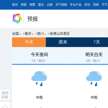
首页
预报
预警
雷达
云图
天气地图
专业产品
资讯
视频
节气
预报
全国
>
重庆
>
南川
>
金佛山风景区
今天
周末
7天
今天夜间
明天白天
7日（周五）
8日（周六）
中雨
中雨