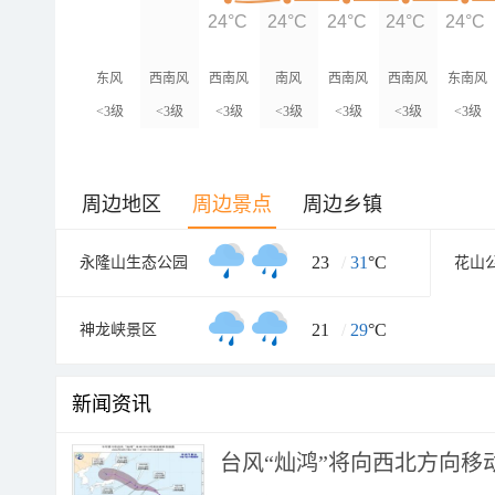
24°C
24°C
24°C
24°C
24°C
东风
西南风
西南风
南风
西南风
西南风
东南风
<3级
<3级
<3级
<3级
<3级
<3级
<3级
周边地区
周边景点
周边乡镇
23
/
31
°C
永隆山生态公园
花山
21
/
29
°C
神龙峡景区
新闻资讯
台风“灿鸿”将向西北方向移