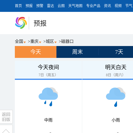
首页
预报
预警
雷达
云图
天气地图
专业产品
资讯
视频
节气
预报
全国
>
重庆
>
城区
>
磁器口
今天
周末
7天
今天夜间
明天白天
7日（周五）
8日（周六）
中雨
小雨