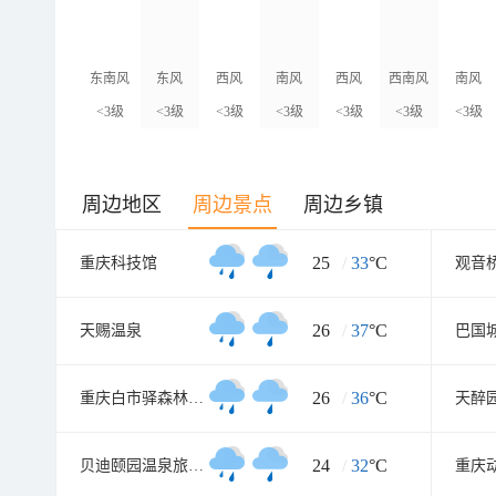
东南风
东风
西风
南风
西风
西南风
南风
<3级
<3级
<3级
<3级
<3级
<3级
<3级
周边地区
周边景点
周边乡镇
25
/
33
°C
重庆科技馆
观音
26
/
37
°C
天赐温泉
巴国
26
/
36
°C
重庆白市驿森林公园
天醉
24
/
32
°C
贝迪颐园温泉旅游度假区
重庆