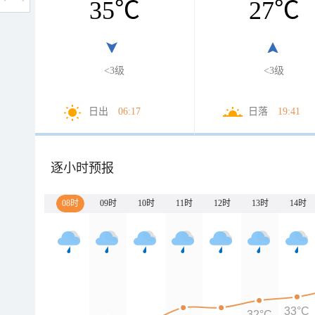
35
℃
27
℃
<3级
<3级
日出
06:17
日落
19:41
逐小时预报
08时
09时
10时
11时
12时
13时
14时
33°C
32°C