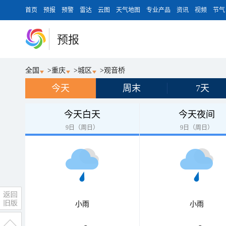
首页
预报
预警
雷达
云图
天气地图
专业产品
资讯
视频
节气
预报
全国
>
重庆
>
城区
>
观音桥
今天
周末
7天
今天白天
今天夜间
9日（周日）
9日（周日）
小雨
小雨