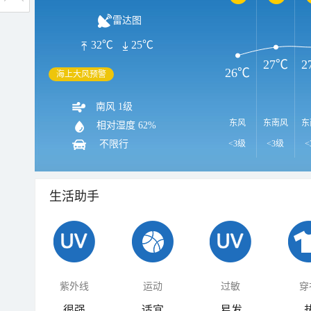
雷达图
32℃
25℃
27℃
2
26℃
海上大风预警
南风 1级
东风
东南风
东
相对湿度
62%
不限行
<3级
<3级
<
生活助手
紫外线
运动
过敏
穿
很强
适宜
易发