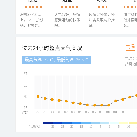
涂擦SPF20以
天气较好，尽情
应减少外出，外
适合穿
上，PA++护肤
感受运动的快乐
出需采取防护措
薄外套
品，避强光。
吧。
施。
装。
气温
过去24小时整点天气实况
气温：
最高气温: 32℃ , 最低气温: 26.3℃
指离地
37
33
29
25
22
23
00
01
02
03
04
05
06
07
08
09
10
11
1
(℃)
气温(℃)
-30
-25
-20
-15
-10
-5
0
5
10