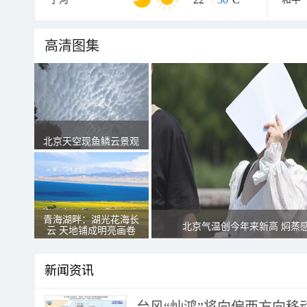
高清图集
北京天空现鱼鳞云景观
青海湖畔：湖光花海长
北京气温创今年来新高 焖蒸
云 天地铺成明亮画卷
新闻资讯