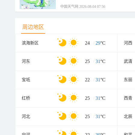
中国天气网 2026-08-04 07:56
周边地区
24
/
29
°C
滨海新区
河西
25
/
31
°C
河东
武清
22
/
31
°C
宝坻
东丽
25
/
31
°C
红桥
西青
25
/
31
°C
河北
北辰
22
/
30
°C
宁河
和平