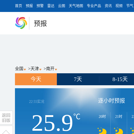
首页
预报
预警
雷达
云图
天气地图
专业产品
资讯
视频
节气
预报
全国
>
天津
>
南开
今天
7天
8-15天
逐小时预报
22:55
实况
25.9
℃
20时
21时
2