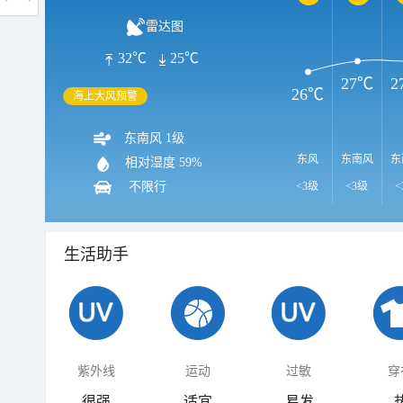
雷达图
32℃
25℃
27℃
2
26℃
海上大风预警
东南风 1级
东风
东南风
东
相对湿度
59%
不限行
<3级
<3级
<
生活助手
紫外线
运动
过敏
穿
很强
适宜
易发