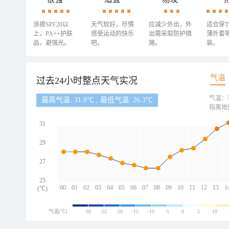
涂擦SPF20以
天气较好，尽情
应减少外出，外
适合穿
上，PA++护肤
感受运动的快乐
出需采取防护措
薄外套
品，避强光。
吧。
施。
装。
气温
过去24小时整点天气实况
气温：
最高气温: 31.8℃ , 最低气温: 26.3℃
指离地
31
29
27
25
00
01
02
03
04
05
06
07
08
09
10
11
12
13
1
(℃)
气温(℃)
-30
-25
-20
-15
-10
-5
0
5
10