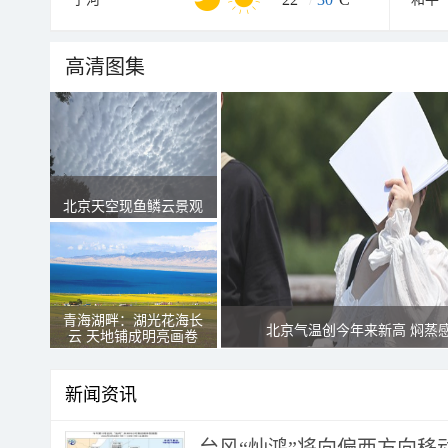
高清图集
北京天空现鱼鳞云景观
青海湖畔：湖光花海长
北京气温创今年来新高 焖蒸
云 天地铺成明亮画卷
新闻资讯