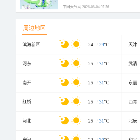
中国天气网 2026-08-04 07:56
周边地区
24
/
29
°C
滨海新区
天津
25
/
31
°C
河东
武清
25
/
31
°C
南开
东丽
25
/
31
°C
红桥
西青
25
/
31
°C
河北
北辰
22
/
30
°C
宁河
和平