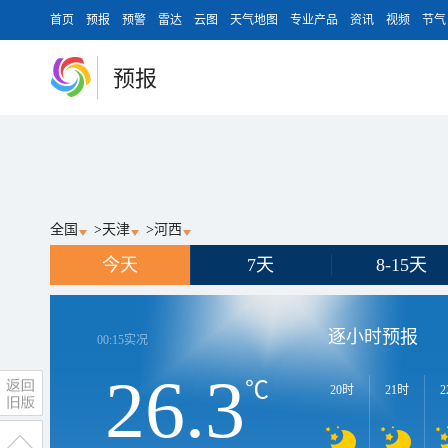
首页
预报
预警
雷达
云图
天气地图
专业产品
资讯
视频
节气
预报
全国
>
天津
>
河西
今天
7天
8-15天
逐小时预报
00:15
实况
26.3
℃
20时
21时
2