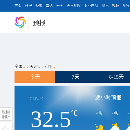
首页
预报
预警
雷达
云图
天气地图
专业产品
资讯
视频
节气
预报
全国
>
天津
>
和平
今天
7天
8-15天
逐小时预报
17:45
实况
32.5
℃
20时
21时
2