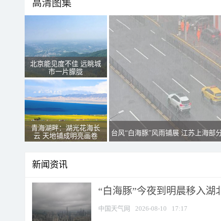
高清图集
北京能见度不佳 远眺城
市一片朦胧
青海湖畔：湖光花海长
台风“白海豚”风雨铺展 江苏上海部
云 天地铺成明亮画卷
新闻资讯
“白海豚”今夜到明晨移入湖北
中国天气网
2026-08-10
17:17