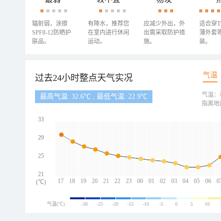
辐射弱，涂擦
有降水，推荐您
应减少外出，外
适合穿
SPF8-12防晒护
在室内进行休闲
出需采取防护措
薄外套
肤品。
运动。
施。
装。
气温
过去24小时整点天气实况
气温：
最高气温: 32.6℃ , 最低气温: 22.9℃
指离地
33
29
25
21
17
18
19
20
21
22
23
00
01
02
03
04
05
06
0
(℃)
气温(℃)
-30
-25
-20
-15
-10
-5
0
5
10