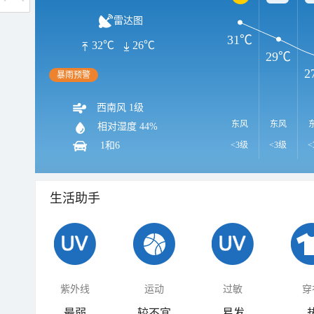
雷达图
31℃
32℃
26℃
29℃
2
暴雨预警
西南风 1级
东风
东风
相对湿度
44%
1和6
<3级
<3级
<
生活助手
紫外线
运动
过敏
穿
最弱
较不宜
易发