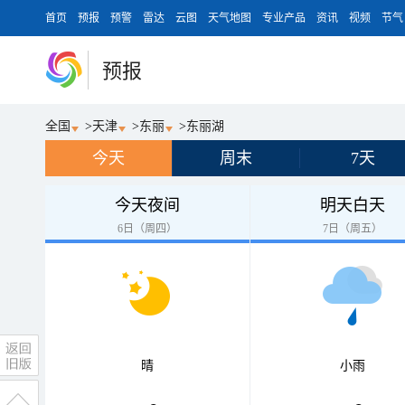
首页
预报
预警
雷达
云图
天气地图
专业产品
资讯
视频
节气
预报
全国
>
天津
>
东丽
>
东丽湖
今天
周末
7天
今天夜间
明天白天
6日（周四）
7日（周五）
晴
小雨