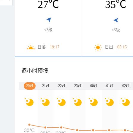
27
℃
35
℃
<3级
<3级
日落
19:17
日出
05:15
逐小时预报
20时
21时
22时
23时
00时
01时
02时
30°C