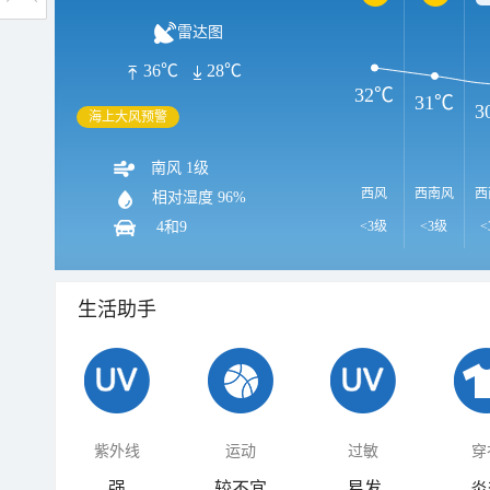
雷达图
36℃
28℃
32℃
31℃
3
海上大风预警
南风 1级
西风
西南风
西
相对湿度
96%
4和9
<3级
<3级
<
生活助手
紫外线
运动
过敏
穿
强
较不宜
易发
炎