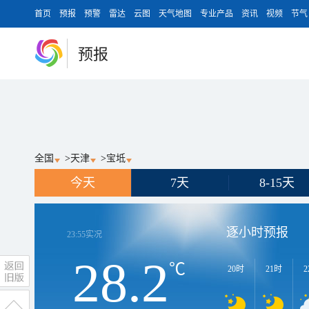
首页
预报
预警
雷达
云图
天气地图
专业产品
资讯
视频
节气
预报
全国
>
天津
>
宝坻
今天
7天
8-15天
逐小时预报
23:55
实况
28.2
℃
20时
21时
2