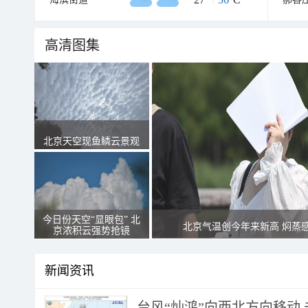
高清图集
北京天空现鱼鳞云景观
今日份天空“显眼包” 北
北京气温创今年来新高 焖蒸
京浓积云强势抢镜
新闻资讯
台风“灿鸿”向西北方向移动