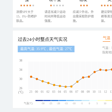
涂擦SPF大于
请适当减少运动
应减少外出，外
建议穿
15、PA+防晒护
时间并降低运动
出需采取防护措
裤等清
肤品。
强度。
施。
装。
气温
过去24小时整点天气实况
气温：
最高气温: 35.9℃ , 最低气温: 27℃
指离地
38
34
30
26
23
00
01
02
03
04
05
06
07
08
09
10
11
12
1
(℃)
气温(℃)
-30
-25
-20
-15
-10
-5
0
5
10