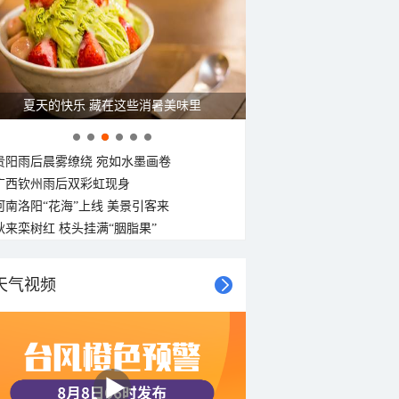
25°C
25°C
24°C
23°C
23°C
22°C
东南风
东南风
东北风
东北风
东风
东风
东风
东风
<3级
<3级
<3级
<3级
<3级
<3级
<3级
<3级
夏天的快乐 藏在这些消暑美味里
贵阳雨后晨雾缭绕 宛如水墨画卷
广西钦州雨后双彩虹现身
河南洛阳“花海”上线 美景引客来
秋来栾树红 枝头挂满“胭脂果”
天气视频