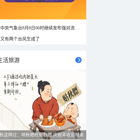
中央气象台8月8日06时继续发布强对流天气蓝色预警
又有两个台风生成了
生活旅游
秋这样过：啃秋晒秋贴秋膘 庆祝丰收迎秋来