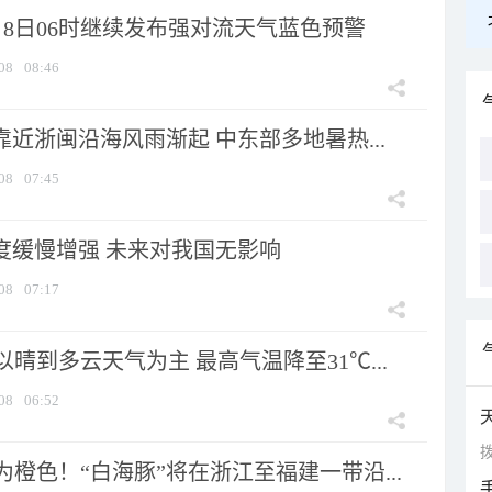
月8日06时继续发布强对流天气蓝色预警
08
08:46
靠近浙闽沿海风雨渐起 中东部多地暑热...
08
07:45
强度缓慢增强 未来对我国无影响
08
07:17
晴到多云天气为主 最高气温降至31℃...
08
06:52
拨
橙色！“白海豚”将在浙江至福建一带沿...