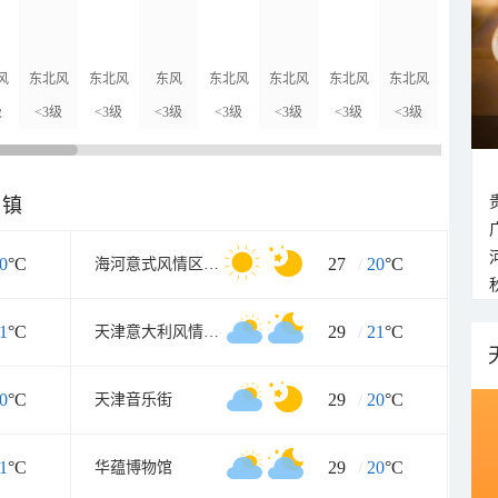
风
东北风
东北风
东风
东北风
东北风
东北风
东北风
东风
级
<3级
<3级
<3级
<3级
<3级
<3级
<3级
<3级
乡镇
0
°C
27
/
20
°C
海河意式风情区工业园A区
1
°C
29
/
21
°C
天津意大利风情旅游区
0
°C
29
/
20
°C
天津音乐街
1
°C
29
/
20
°C
华蕴博物馆