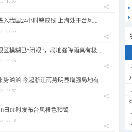
08
10:05
进入我国24小时警戒线 上海处于台风...
08
09:55
眼区模糊已“闭眼”，局地强降雨具有极...
08
09:28
来势汹汹 今起浙江雨势明显增强局地有...
08
08:57
8日06时发布台风橙色预警
08
08:48