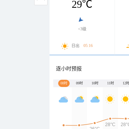
29
℃
<3级
日出
05:16
逐小时预报
08时
09时
10时
11时
12
28°C
28°
26°C