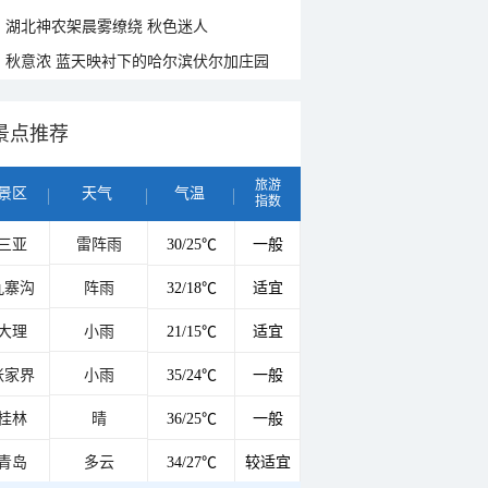
湖北神农架晨雾缭绕 秋色迷人
秋意浓 蓝天映衬下的哈尔滨伏尔加庄园
景点推荐
旅游
景区
天气
气温
指数
三亚
雷阵雨
30/25℃
一般
九寨沟
阵雨
32/18℃
适宜
大理
小雨
21/15℃
适宜
张家界
小雨
35/24℃
一般
桂林
晴
36/25℃
一般
青岛
多云
34/27℃
较适宜