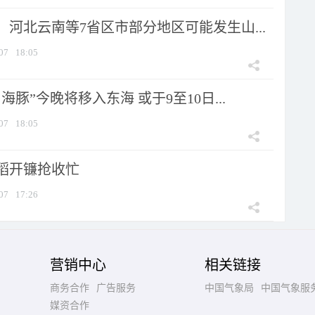
河北云南等7省区市部分地区可能发生山...
07
18:05
海豚”今晚将移入东海 或于9至10日...
07
18:05
稻开镰抢收忙
07
17:26
营销中心
相关链接
商务合作
广告服务
中国气象局
中国气象服
媒资合作