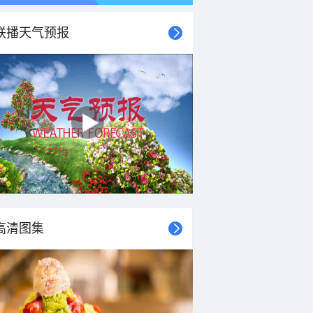
联播天气预报
21时
22时
23时
00时
01时
02时
03时
04时
高清图集
26°C
26°C