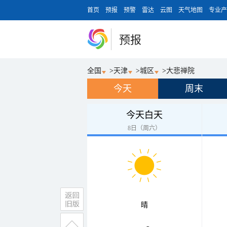
首页
预报
预警
雷达
云图
天气地图
专业产
预报
全国
>
天津
>
城区
>
大悲禅院
今天
周末
今天白天
8日（周六）
晴