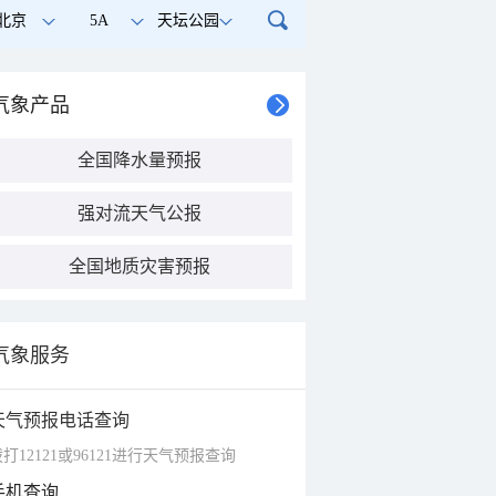
北京
5A
天坛公园
气象产品
全国降水量预报
强对流天气公报
全国地质灾害预报
气象服务
天气预报电话查询
打12121或96121进行天气预报查询
手机查询