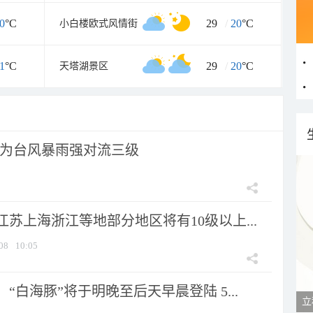
0
°C
29
/
20
°C
小白楼欧式风情街
1
°C
29
/
20
°C
天塔湖景区
为台风暴雨强对流三级
苏上海浙江等地部分地区将有10级以上...
08
10:05
“白海豚”将于明晚至后天早晨登陆 5...
立