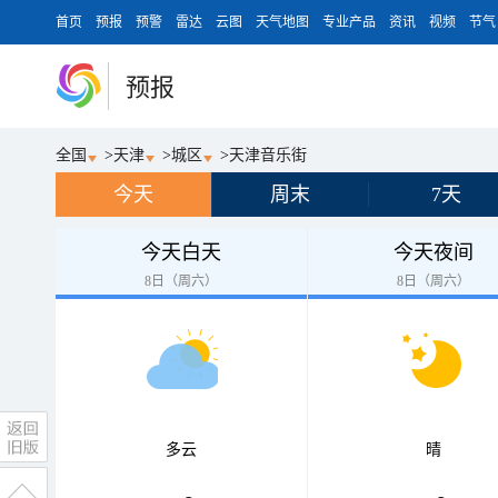
首页
预报
预警
雷达
云图
天气地图
专业产品
资讯
视频
节气
预报
全国
>
天津
>
城区
>
天津音乐街
今天
周末
7天
今天白天
今天夜间
8日（周六）
8日（周六）
多云
晴