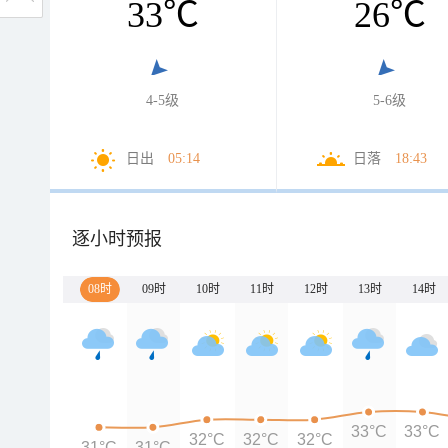
33
℃
26
℃
4-5级
5-6级
日出
05:14
日落
18:43
逐小时预报
08时
09时
10时
11时
12时
13时
14时
33°C
33°C
32°C
32°C
32°C
31°C
31°C