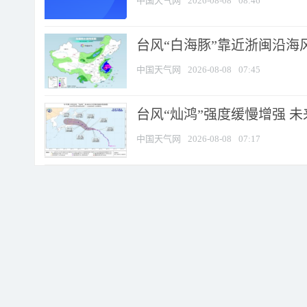
中国天气网
2026-08-08
08:46
台风“白海豚”靠近浙闽沿海风
中国天气网
2026-08-08
07:45
台风“灿鸿”强度缓慢增强 
中国天气网
2026-08-08
07:17