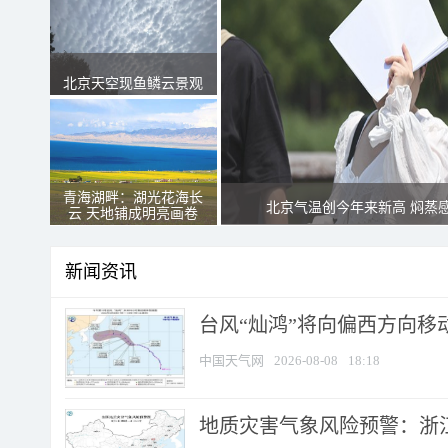
北京天空现鱼鳞云景观
青海湖畔：湖光花海长
北京气温创今年来新高 焖蒸
云 天地铺成明亮画卷
新闻资讯
台风“灿鸿”将向偏西方向移
中国天气网
2026-08-08
18:18
地质灾害气象风险预警：浙