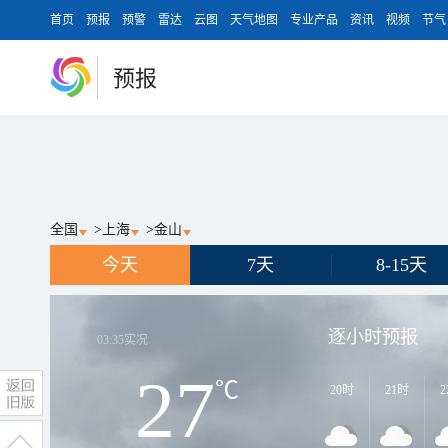
首页
预报
预警
雷达
云图
天气地图
专业产品
资讯
视频
节气
预报
全国
>
上海
>
金山
今天
7天
8-15天
逐小时预报
03:35
实况
27
℃
20时
21时
2