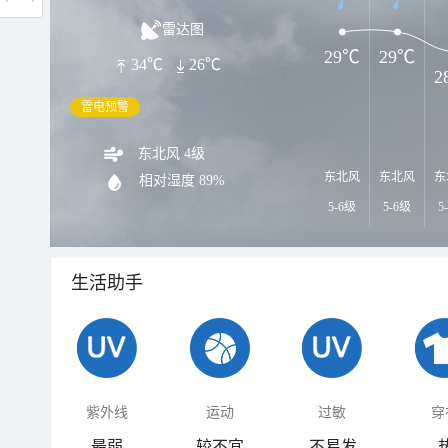
雷达图
29℃
29℃
34℃
26℃
2
雷电预警
东北风 4级
东北风
东北风
东
相对湿度
89%
5-6级
5-6级
5
生活助手
紫外线
运动
过敏
穿
最弱
较不宜
不易发