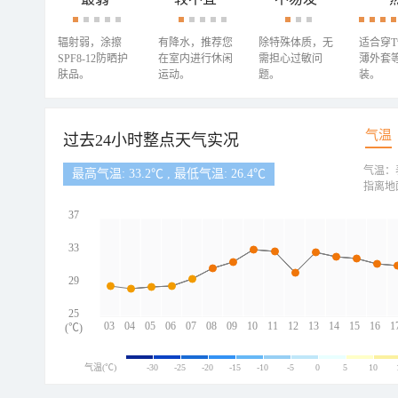
辐射弱，涂擦
有降水，推荐您
除特殊体质，无
适合穿
SPF8-12防晒护
在室内进行休闲
需担心过敏问
薄外套
肤品。
运动。
题。
装。
气温
过去24小时整点天气实况
气温：
最高气温: 33.2℃ , 最低气温: 26.4℃
指离地
37
33
29
25
03
04
05
06
07
08
09
10
11
12
13
14
15
16
1
(℃)
气温(℃)
-30
-25
-20
-15
-10
-5
0
5
10