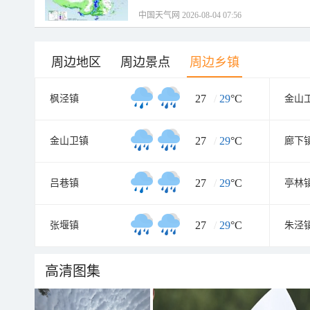
中国天气网 2026-08-04 07:56
周边地区
周边景点
周边乡镇
27
/
29
°C
枫泾镇
金山
27
/
29
°C
金山卫镇
廊下
27
/
29
°C
吕巷镇
亭林
27
/
29
°C
张堰镇
朱泾
高清图集