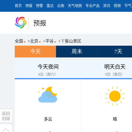
首页
预报
预警
雷达
云图
天气地图
专业产品
资讯
视频
节气
预报
全国
>
北京
>
平谷
>
丫髻山景区
今天
周末
7天
今天夜间
明天白天
8日（周六）
9日（周日）
多云
晴