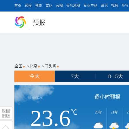
首页
预报
预警
雷达
云图
天气地图
专业产品
资讯
视频
节气
预报
全国
>
北京
>
门头沟
今天
7天
8-15天
逐小时预报
01:00
实况
23.6
℃
20时
21时
2