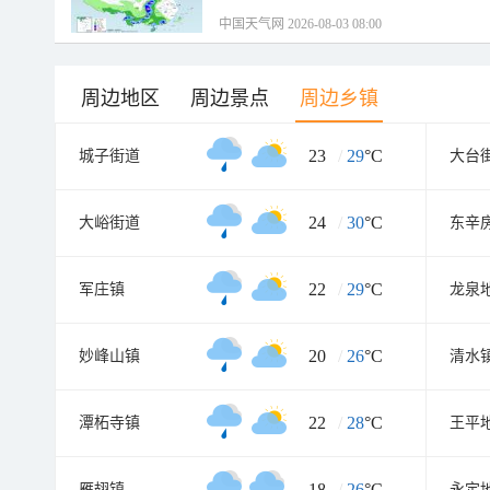
中国天气网 2026-08-03 08:00
周边地区
周边景点
周边乡镇
23
/
29
°C
城子街道
大台
24
/
30
°C
大峪街道
东辛
22
/
29
°C
军庄镇
龙泉
20
/
26
°C
妙峰山镇
清水
22
/
28
°C
潭柘寺镇
王平
18
/
26
°C
雁翅镇
永定