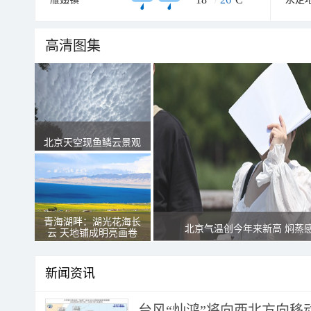
高清图集
北京天空现鱼鳞云景观
青海湖畔：湖光花海长
北京气温创今年来新高 焖蒸
云 天地铺成明亮画卷
新闻资讯
台风“灿鸿”将向西北方向移