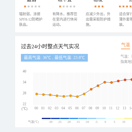
辐射弱，涂擦
有降水，推荐您
应减少外出，外
适合穿
SPF8-12防晒护
在室内进行休闲
出需采取防护措
薄外套
肤品。
运动。
施。
装。
气温
过去24小时整点天气实况
气温：
最高气温: 36℃ , 最低气温: 23.8℃
指离地
40
34
28
22
00
01
02
03
04
05
06
07
08
09
10
11
12
13
1
(℃)
气温(℃)
-30
-25
-20
-15
-10
-5
0
5
10