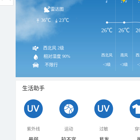
雷达图
36℃
23℃
26℃
26℃
2
西北风 2级
西北风
南风
西
相对湿度
90%
不限行
<3级
<3级
<
生活助手
紫外线
运动
过敏
穿
最弱
较不宜
易发