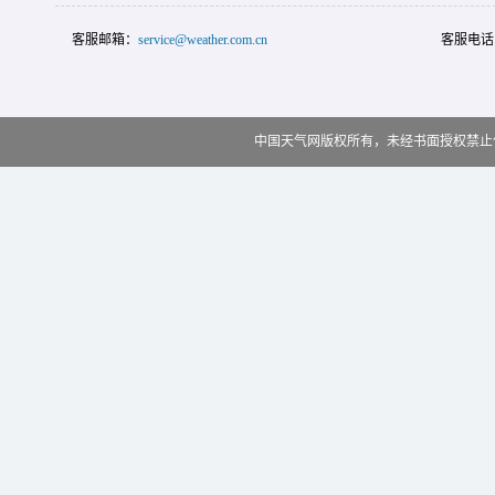
客服邮箱：
service@weather.com.cn
客服电话
中国天气网版权所有，未经书面授权禁止使用 