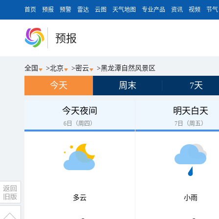
首页
预报
预警
雷达
云图
天气地图
专业产品
资讯
视频
节气
预报
全国
>
北京
>
密云
>
黑龙潭自然风景区
今天
周末
7天
今天夜间
明天白天
6日（周四）
7日（周五）
多云
小雨