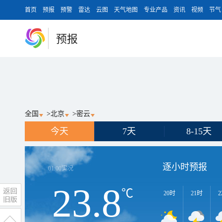
首页
预报
预警
雷达
云图
天气地图
专业产品
资讯
视频
节气
预报
全国
>
北京
>
密云
今天
7天
8-15天
逐小时预报
01:00
实况
23.8
℃
20时
21时
2