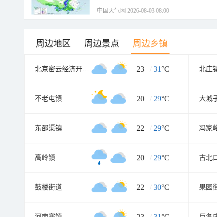
中国天气网 2026-08-03 08:00
周边地区
周边景点
周边乡镇
23
/
31
°C
北京密云经济开发区
北庄
20
/
29
°C
不老屯镇
大城
22
/
29
°C
东邵渠镇
冯家
20
/
29
°C
高岭镇
古北
22
/
30
°C
鼓楼街道
果园
23
/
31
°C
河南寨镇
巨各