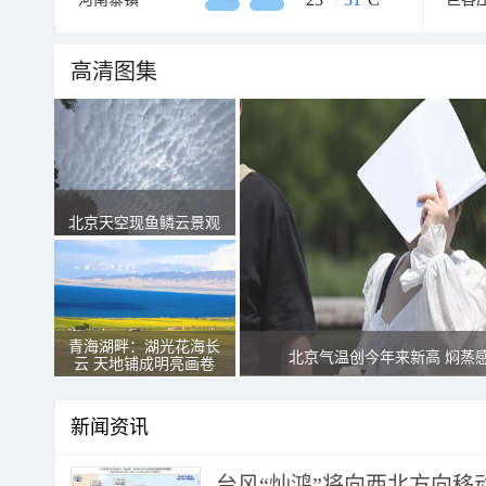
高清图集
北京天空现鱼鳞云景观
青海湖畔：湖光花海长
北京气温创今年来新高 焖蒸
云 天地铺成明亮画卷
新闻资讯
台风“灿鸿”将向西北方向移