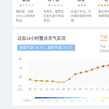
辐射弱，涂擦
有降水，推荐您
应减少外出，外
建议穿
SPF8-12防晒护
在室内进行休闲
出需采取防护措
单裤等
肤品。
运动。
施。
气温
过去24小时整点天气实况
气温：
最高气温: 36.3℃ , 最低气温: 23.1℃
指离地
40
34
28
22
00
01
02
03
04
05
06
07
08
09
10
11
12
13
1
(℃)
气温(℃)
-30
-25
-20
-15
-10
-5
0
5
10