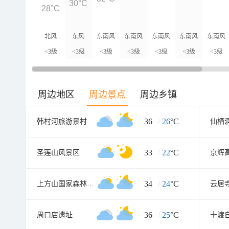
30°C
28°C
北风
东风
东南风
东南风
东南风
东南风
东南风
<3级
<3级
<3级
<3级
<3级
<3级
<3级
周边地区
周边景点
周边乡镇
36
/
26
°C
韩村河旅游景村
仙栖
33
/
22
°C
圣莲山风景区
京辉
34
/
24
°C
上方山国家森林公园
云居
36
/
25
°C
周口店遗址
十渡