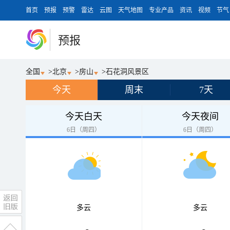
首页
预报
预警
雷达
云图
天气地图
专业产品
资讯
视频
节气
预报
全国
>
北京
>
房山
>
石花洞风景区
今天
周末
7天
今天白天
今天夜间
6日（周四）
6日（周四）
多云
多云