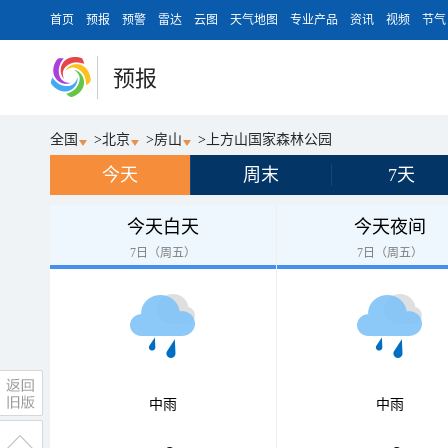
首页
预报
预警
雷达
云图
天气地图
专业产品
资讯
视频
节气
预报
全国
>
北京
>
房山
>
上方山国家森林公园
今天
周末
7天
今天白天
今天夜间
7日（周五）
7日（周五）
中雨
中雨