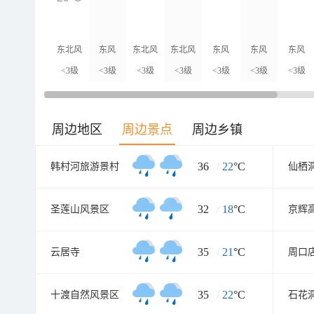
东北风
东风
东北风
东北风
东风
东风
东风
<3级
<3级
<3级
<3级
<3级
<3级
<3级
周边地区
周边景点
周边乡镇
36
/
22
°C
韩村河旅游景村
仙栖
32
/
18
°C
圣莲山风景区
京辉
35
/
21
°C
云居寺
周口
35
/
22
°C
十渡自然风景区
石花