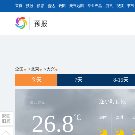
首页
预报
预警
雷达
云图
天气地图
专业产品
资讯
视频
节气
预报
全国
>
北京
>
大兴
今天
7天
8-15天
逐小时预报
18:55
实况
26.8
℃
20时
21时
2