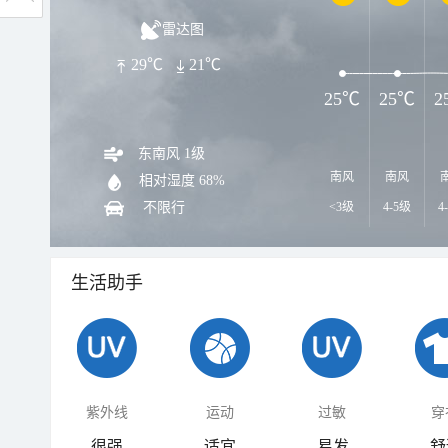
雷达图
29℃
21℃
25℃
25℃
2
东南风 1级
南风
南风
相对湿度
68%
不限行
<3级
4-5级
4
生活助手
紫外线
运动
过敏
穿
很强
适宜
易发
舒