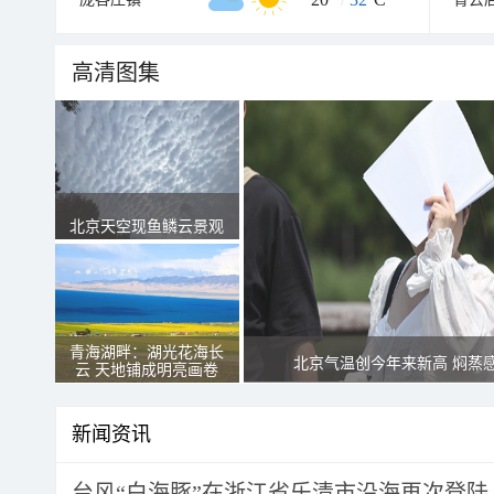
高清图集
北京天空现鱼鳞云景观
青海湖畔：湖光花海长
北京气温创今年来新高 焖蒸
云 天地铺成明亮画卷
新闻资讯
台风“白海豚”在浙江省乐清市沿海再次登陆