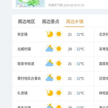
中国天气网 2026-08-05 07:56
周边地区
周边景点
周边乡镇
21
/
32
°C
安定镇
20
/
32
°C
北臧村镇
采育
21
/
32
°C
观音寺街道
21
/
32
°C
黄村地区办事处
旧宫
21
/
32
°C
礼贤镇
林校
20
/
32
°C
庞各庄镇
青云