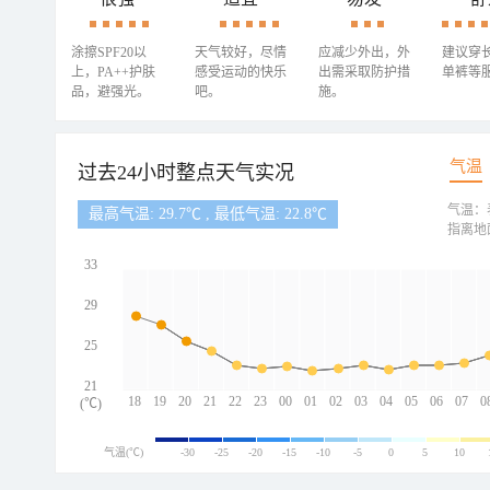
涂擦SPF20以
天气较好，尽情
应减少外出，外
建议穿
上，PA++护肤
感受运动的快乐
出需采取防护措
单裤等
品，避强光。
吧。
施。
气温
过去24小时整点天气实况
气温：
最高气温: 29.7℃ , 最低气温: 22.8℃
指离地
33
29
25
21
18
19
20
21
22
23
00
01
02
03
04
05
06
07
0
(℃)
气温(℃)
-30
-25
-20
-15
-10
-5
0
5
10