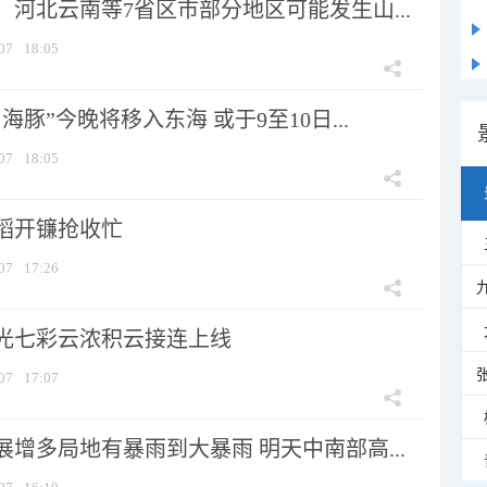
河北云南等7省区市部分地区可能发生山...
07
18:05
海豚”今晚将移入东海 或于9至10日...
07
18:05
稻开镰抢收忙
07
17:26
光七彩云浓积云接连上线
07
17:07
增多局地有暴雨到大暴雨 明天中南部高...