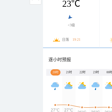
23
℃
<3级
日落
19:21
逐小时预报
20时
21时
22时
23时
00
27°C
27°C