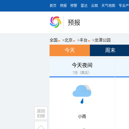
首页
预报
预警
雷达
云图
天气地图
专业产
预报
全国
>
北京
>
丰台
>
龙潭公园
今天
周末
今天夜间
7日（周五）
小雨