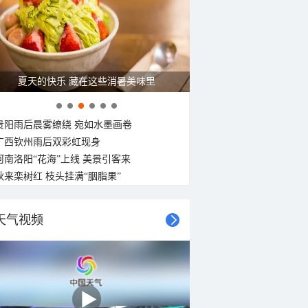
夏天的快乐 藏在这些消暑美味里
贵阳雨后晨雾缭绕 宛如水墨画卷
广西钦州雨后双彩虹现身
河南洛阳“花海”上线 美景引客来
秋来栾树红 枝头挂满“胭脂果”
天气视频