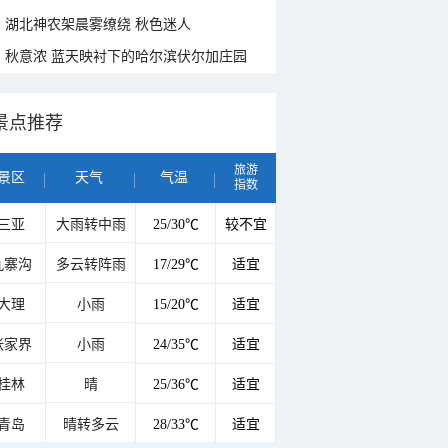
湖北神农架晨雾缭绕 秋色迷人
秋意浓 蓝天映衬下的哈尔滨伏尔加庄园
景点推荐
旅游
景区
天气
气温
指数
三亚
大雨转中雨
25/30℃
较不宜
九寨沟
多云转阵雨
17/29℃
适宜
大理
小雨
15/20℃
适宜
张家界
小雨
24/35℃
适宜
桂林
晴
25/36℃
适宜
青岛
晴转多云
28/33℃
适宜