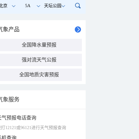
北京
5A
天坛公园
气象产品
全国降水量预报
强对流天气公报
全国地质灾害预报
气象服务
天气预报电话查询
打12121或96121进行天气预报查询
手机查询