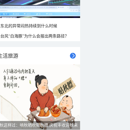
东北的异常闷热持续到什么时候
台风“白海豚”为什么会报出两条路径？
生活旅游
秋这样过：啃秋晒秋贴秋膘 庆祝丰收迎秋来