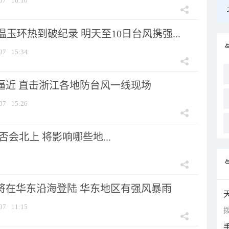
07
16:10
玉环热到破纪录 明天至10日台风携强...
07
15:34
”逼近 直击浙江各地防台风一线现场
07
15:26
会北上 将影响哪些地...
”将在华东沿海登陆 华东地区有强风暴雨
07
11:15
拨