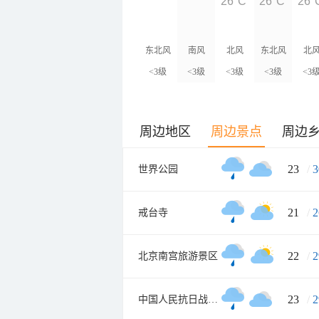
26°C
26°C
26°
东北风
南风
北风
东北风
北
<3级
<3级
<3级
<3级
<3
周边地区
周边景点
周边
23
/
3
世界公园
21
/
2
戒台寺
22
/
2
北京南宫旅游景区
23
/
2
中国人民抗日战争纪念雕塑园